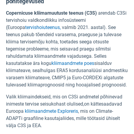
põhitegevused
Copernicuse kliimamuutuste teenus (C3S)
arendab C3Si
tervishoiu valdkondlikku infosüsteemi
(Euroopa
tervishoiuteenus,
valmib 2021. aastal)
. See
teenus
pakub tõendeid varasema, praeguse ja tulevase
kliima tervisemõju kohta, toetades seega otsuste
tegemise probleeme, mis seisavad praegu silmitsi
rahuldamata kliimaandmete vajadusega.
Selles
kasutatakse ära kogu
kliimaandmete poes
sisalduv
kliimateave,
sealhulgas ERA5 kordusanalüüsi andmestiku
varasem kliimateave, CMIP5 ja Euro-CORDEXi algatuste
tulevased kliimaprognoosid ning hooajalised prognoosid.
Valik kliimaindekseid, mis on C3Si andmetel põhinevad
inimeste tervise seisukohast olulised,
on kättesaadavad
Euroopa
kliimaandmete Exploreris
, mis on
Climate-
ADAPTi graafiline kasutajaliides,
mille töötasid ühiselt
välja C3S ja EEA.