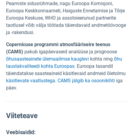
Peamiste sidusrühmade, nagu Euroopa Komisjoni,
Euroopa Keskkonnaameti, Haiguste Ennetamise ja Tõrje
Euroopa Keskuse, WHO ja assotsieerunud partnerite
taotlusel võib välja töötada täiendavaid andmetöövooge
ja -rakendusi.
Copernicuse programmi atmosfääriseire teenus
(CAMS)
pakub igapäevaseid analüüse ja prognoose
õhusaasteainete ülemaailmse kauglevi
kohta ning
õhu
taustakvaliteedi kohta Euroopas.
Euroopa tasandil
täiendatakse saasteaineid käsitlevaid andmeid õietolmu
käsitlevate vaatlustega.
CAMS jälgib ka osoonikihti
iga
päev.
Viiteteave
Veebisaidid: