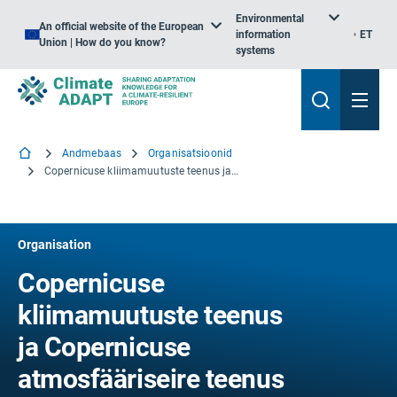
Environmental
An official website of the European
information
ET
Union | How do you know?
systems
Andmebaas
Organisatsioonid
Copernicuse kliimamuutuste teenus ja Copernicuse atmosfääriseire teenus
Organisation
Copernicuse
kliimamuutuste teenus
ja Copernicuse
atmosfääriseire teenus