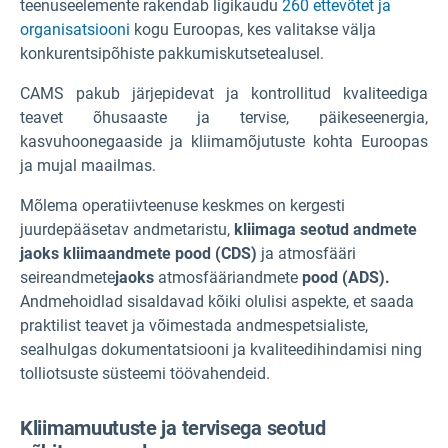
teenuseelemente rakendab ligikaudu
260 ettevõtet ja
organisatsiooni
kogu Euroopas, kes valitakse välja
konkurentsipõhiste pakkumiskutsete
alusel.
CAMS pakub järjepidevat ja kontrollitud kvaliteediga
teavet õhusaaste ja tervise, päikeseenergia,
kasvuhoonegaaside ja kliimamõjutuste kohta Euroopas
ja mujal maailmas.
Mõlema operatiivteenuse keskmes on kergesti
juurdepääsetav andmetaristu,
kliimaga seotud andmete
jaoks kliimaandmete pood (CDS)
ja atmosfääri
seireandmete
jaoks
atmosfääriandmete
pood (ADS).
Andmehoidlad sisaldavad kõiki olulisi aspekte, et saada
praktilist teavet ja võimestada andmespetsialiste,
sealhulgas dokumentatsiooni ja kvaliteedihindamisi ning
tolliotsuste süsteemi töövahendeid.
Kliimamuutuste ja tervisega seotud