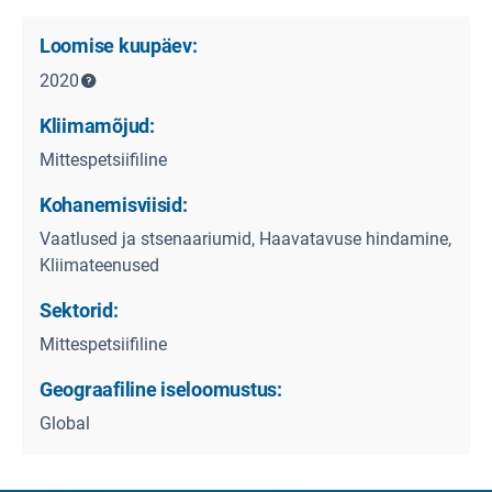
Loomise kuupäev:
2020
Kliimamõjud:
Mittespetsiifiline
Kohanemisviisid:
Vaatlused ja stsenaariumid, Haavatavuse hindamine,
Kliimateenused
Sektorid:
Mittespetsiifiline
Geograafiline iseloomustus:
Global