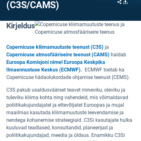
Share
Downl
(C3S/CAMS)
Kirjeldus
Copernicuse kliimamuutuste teenust (C3S)
ja
Copernicuse atmosfääriseire teenust (CAMS)
haldab
Euroopa Komisjoni nimel Euroopa Keskpika
Ilmaennustuse Keskus (ECMWF).
ECMWF toetab ka
Copernicuse hädaolukordade ohjamise teenust (CEMS).
C3S pakub usaldusväärset teavet mineviku, oleviku ja
tuleviku kliima kohta ning vahendeid, mis võimaldavad
poliitikakujundajatel ja ettevõtjatel Euroopas ja mujal
maailmas kasutada kliimamuutuste leevendamise ja
nendega kohanemise strateegiaid. C3Si kasutajate hulka
kuuluvad teadlased, konsultandid, planeerijad ja
poliitikakujundajad, meedia ja üldsus. Enamikku C3Si