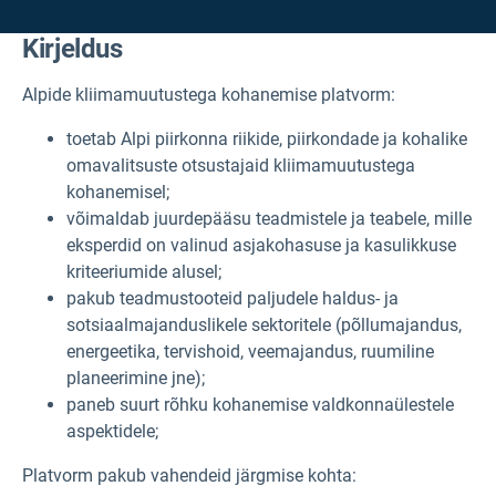
Kirjeldus
Alpide kliimamuutustega kohanemise platvorm:
toetab Alpi piirkonna riikide, piirkondade ja kohalike
omavalitsuste otsustajaid kliimamuutustega
kohanemisel;
võimaldab juurdepääsu teadmistele ja teabele, mille
eksperdid on valinud asjakohasuse ja kasulikkuse
kriteeriumide alusel;
pakub teadmustooteid paljudele haldus- ja
sotsiaalmajanduslikele sektoritele (põllumajandus,
energeetika, tervishoid, veemajandus, ruumiline
planeerimine jne);
paneb suurt rõhku kohanemise valdkonnaülestele
aspektidele;
Platvorm pakub vahendeid järgmise kohta: