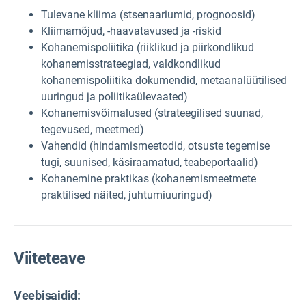
Tulevane kliima (stsenaariumid, prognoosid)
Kliimamõjud, -haavatavused ja -riskid
Kohanemispoliitika (riiklikud ja piirkondlikud
kohanemisstrateegiad, valdkondlikud
kohanemispoliitika dokumendid, metaanalüütilised
uuringud ja poliitikaülevaated)
Kohanemisvõimalused (strateegilised suunad,
tegevused, meetmed)
Vahendid (hindamismeetodid, otsuste tegemise
tugi, suunised, käsiraamatud, teabeportaalid)
Kohanemine praktikas (kohanemismeetmete
praktilised näited, juhtumiuuringud)
Viiteteave
Veebisaidid: