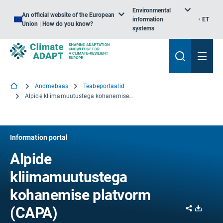
Environmental
An official website of the European
information
ET
Union | How do you know?
systems
Andmebaas
Teabeportaalid
Alpide kliimamuutustega kohanemise platvorm (CAPA)
Information portal
Alpide
kliimamuutustega
kohanemise platvorm
Share
Downl
(CAPA)