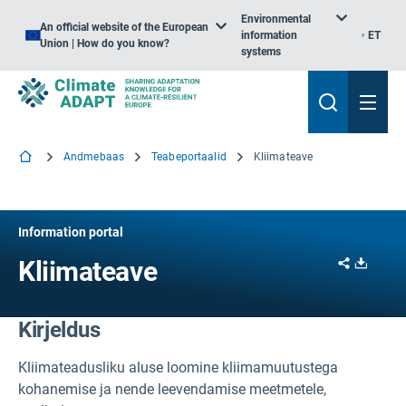
Environmental
An official website of the European
information
ET
Union | How do you know?
systems
Andmebaas
Teabeportaalid
Kliimateave
Information portal
Share
Downl
Kliimateave
Kirjeldus
Kliimateadusliku aluse loomine kliimamuutustega
kohanemise ja nende leevendamise meetmetele,