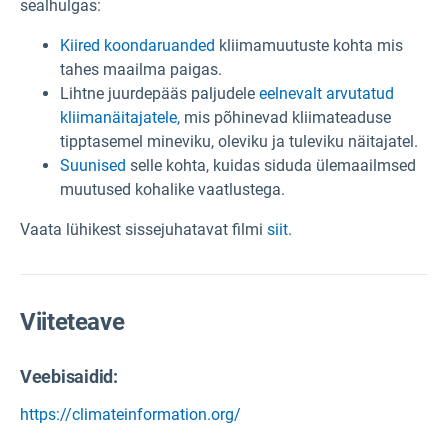
sealhulgas:
Kiired koondaruanded
kliimamuutuste kohta mis
tahes maailma paigas.
Lihtne juurdepääs paljudele
eelnevalt arvutatud
kliimanäitajatele,
mis põhinevad kliimateaduse
tipptasemel mineviku, oleviku ja tuleviku näitajatel.
Suunised
selle kohta, kuidas siduda ülemaailmsed
muutused kohalike vaatlustega.
Vaata lühikest sissejuhatavat filmi
siit.
Viiteteave
Veebisaidid:
https://climateinformation.org/