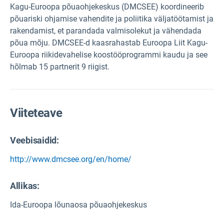
Kagu-Euroopa põuaohjekeskus (DMCSEE) koordineerib
põuariski ohjamise vahendite ja poliitika väljatöötamist ja
rakendamist, et parandada valmisolekut ja vähendada
põua mõju. DMCSEE-d kaasrahastab Euroopa Liit Kagu-
Euroopa riikidevahelise koostööprogrammi kaudu ja see
hõlmab 15 partnerit 9 riigist.
Viiteteave
Veebisaidid:
http://www.dmcsee.org/en/home/
Allikas
:
Ida-Euroopa lõunaosa põuaohjekeskus