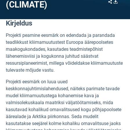
Share
Downl
(CLIMATE)
Kirjeldus
Projekti peamine eesmärk on edendada ja parandada
teadlikkust kliimamuutustest Euroopa äärepoolsetes
maakogukondades, kasutades teadmistepõhist
lähenemisviisi ja kogukonna juhitud säästvat
ressursiplaneerimist, millega võideldakse kliimamuutuste
tulevaste mõjude vastu.
Projekti eesmärk on luua uued
keskkonnajuhtimislahendused, näiteks parimate tavade
mudel kliimamuutustega kohanemise kava ja
valmisolekuskaala maatriksi väljatöötamiseks, mida
kasutavad kohalikud omavalitsused kogu põhjapoolsete
äärealade ja Arktika piirkonnas. Seda mudelit
kasutatakse seejärel kolme kohaliku omavalitsuse jaoks