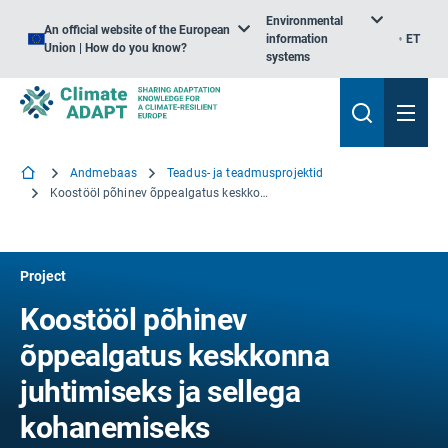
Environmental
An official website of the European
information
ET
Union | How do you know?
systems
Andmebaas
Teadus- ja teadmusprojektid
Koostööl põhinev õppealgatus keskkonna juhtimiseks ja sellega kohanemiseks
Project
Koostööl põhinev
õppealgatus keskkonna
juhtimiseks ja sellega
kohanemiseks