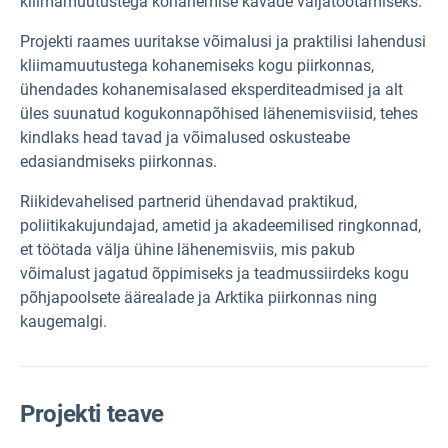
kliimamuutustega kohanemise kavade väljatöötamiseks.
Projekti raames uuritakse võimalusi ja praktilisi lahendusi
kliimamuutustega kohanemiseks kogu piirkonnas,
ühendades kohanemisalased eksperditeadmised ja alt
üles suunatud kogukonnapõhised lähenemisviisid, tehes
kindlaks head tavad ja võimalused oskusteabe
edasiandmiseks piirkonnas.
Riikidevahelised partnerid ühendavad praktikud,
poliitikakujundajad, ametid ja akadeemilised ringkonnad,
et töötada välja ühine lähenemisviis, mis pakub
võimalust jagatud õppimiseks ja teadmussiirdeks kogu
põhjapoolsete äärealade ja Arktika piirkonnas ning
kaugemalgi.
Projekti teave