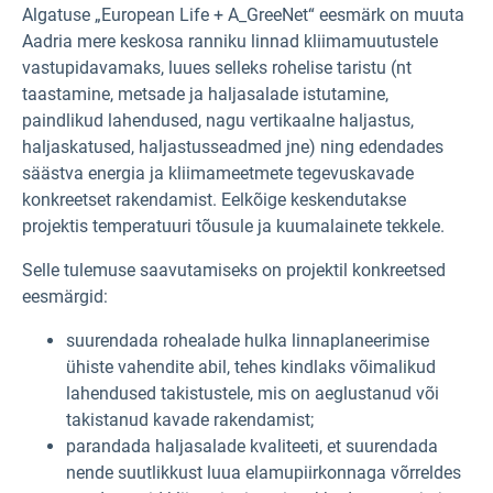
Algatuse „European Life + A_GreeNet“ eesmärk on muuta
Aadria mere keskosa ranniku linnad kliimamuutustele
vastupidavamaks, luues selleks rohelise taristu (nt
taastamine, metsade ja haljasalade istutamine,
paindlikud lahendused, nagu vertikaalne haljastus,
haljaskatused, haljastusseadmed jne) ning edendades
säästva energia ja kliimameetmete tegevuskavade
konkreetset rakendamist. Eelkõige keskendutakse
projektis temperatuuri tõusule ja kuumalainete tekkele.
Selle tulemuse saavutamiseks on projektil konkreetsed
eesmärgid:
suurendada rohealade hulka linnaplaneerimise
ühiste vahendite abil, tehes kindlaks võimalikud
lahendused takistustele, mis on aeglustanud või
takistanud kavade rakendamist;
parandada haljasalade kvaliteeti, et suurendada
nende suutlikkust luua elamupiirkonnaga võrreldes