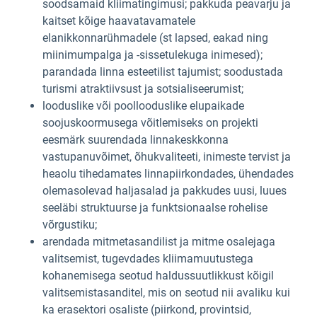
soodsamaid kliimatingimusi; pakkuda peavarju ja
kaitset kõige haavatavamatele
elanikkonnarühmadele (st lapsed, eakad ning
miinimumpalga ja -sissetulekuga inimesed);
parandada linna esteetilist tajumist; soodustada
turismi atraktiivsust ja sotsialiseerumist;
looduslike või poollooduslike elupaikade
soojuskoormusega võitlemiseks on projekti
eesmärk suurendada linnakeskkonna
vastupanuvõimet, õhukvaliteeti, inimeste tervist ja
heaolu tihedamates linnapiirkondades, ühendades
olemasolevad haljasalad ja pakkudes uusi, luues
seeläbi struktuurse ja funktsionaalse rohelise
võrgustiku;
arendada mitmetasandilist ja mitme osalejaga
valitsemist, tugevdades kliimamuutustega
kohanemisega seotud haldussuutlikkust kõigil
valitsemistasanditel, mis on seotud nii avaliku kui
ka erasektori osaliste (piirkond, provintsid,