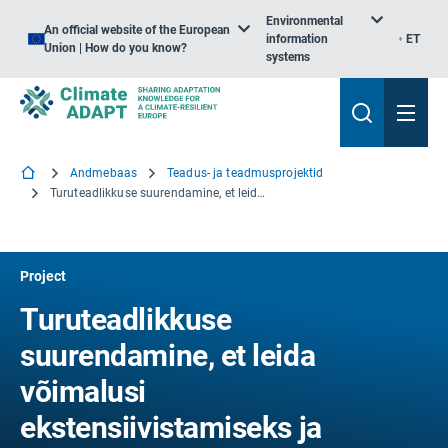
Environmental
An official website of the European
information
ET
Union | How do you know?
systems
Andmebaas
Teadus- ja teadmusprojektid
Turuteadlikkuse suurendamine, et leida võimalusi ekstensiivistamiseks ja mullasõbralikuks põllumajanduseks
Project
Turuteadlikkuse
suurendamine, et leida
võimalusi
ekstensiivistamiseks ja