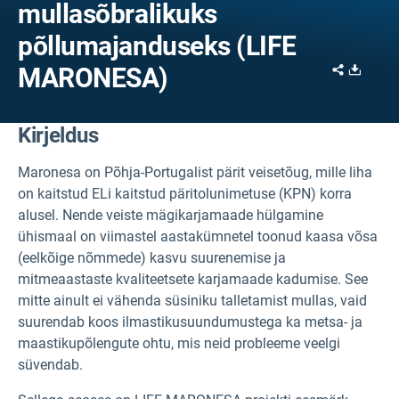
mullasõbralikuks
põllumajanduseks (LIFE
Share
Downl
MARONESA)
Kirjeldus
Maronesa on Põhja-Portugalist pärit veisetõug, mille liha
on kaitstud ELi kaitstud päritolunimetuse (KPN) korra
alusel. Nende veiste mägikarjamaade hülgamine
ühismaal on viimastel aastakümnetel toonud kaasa võsa
(eelkõige nõmmede) kasvu suurenemise ja
mitmeaastaste kvaliteetsete karjamaade kadumise. See
mitte ainult ei vähenda süsiniku talletamist mullas, vaid
suurendab koos ilmastikusuundumustega ka metsa- ja
maastikupõlengute ohtu, mis neid probleeme veelgi
süvendab.