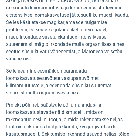
Sellega seoses on LIFE MARONESA projekti eesmärk
rakendada kliimamuutustega kohanemise strateegiaid
ekstensiivse loomakasvatuse jätkusuutliku mudeli kaudu.
Selles käsitletakse mägikarjamaade hülgamise
probleemi, eelkõige kogukondlikel tühermaadel,
maapiirkondade suvetulekahjude intensiivsuse
suurenemist, mägipiirkondade mulla orgaanilises aines
seotud süsinikuvaru vähenemist ja Maronesa veisetõu
vähenemist.
Selle peamine eesmärk on parandada
loomakasvatusettevõtete vastupanuvõimet
kliimamuutustele ja edendada süsiniku suuremat
sidumist mulla orgaanilises aines.
Projekt põhineb säästvate põllumajandus- ja
loomakasvatustavade näidismudelil, mida on
rakendanud eesliini tootja ja mida rakendatakse neljas
tootmispiirkonnas tootjate kaudu, kes järgivad seda
kasutusmudelit. Sekkumispiirkonnad asuvad neljas kõige