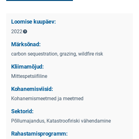
Loomise kuupäev:
2022
Märksõnad:
carbon sequestration, grazing, wildfire risk
Kliimamõjud:
Mittespetsiifiline
Kohanemisviisid:
Kohanemismeetmed ja meetmed
Sektorid:
Põllumajandus, Katastroofiriski vähendamine
Rahastamisprogramm: