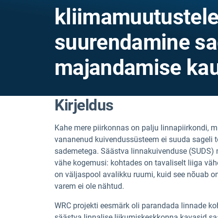
kliimamuutustel
suurendamine s
majandamise ka
Kirjeldus
Kahe mere piirkonnas on palju linnapiirkondi, m
vananenud kuivendussüsteem ei suuda sageli to
sademetega. Säästva linnakuivenduse (SUDS) m
vähe kogemusi: kohtades on tavaliselt liiga vä
on väljaspool avalikku ruumi, kuid see nõuab o
varem ei ole nähtud.
WRC projekti eesmärk oli parandada linnade k
säästva linnalise liikumiskeskkonna kavasid sa