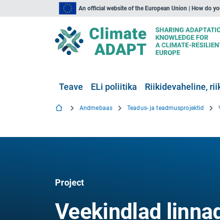
An official website of the European Union | How do y
Teave
ELi poliitika
Riikidevaheline, rii
Andmebaas
Teadus- ja teadmusprojektid
Project
Veekindlad linna