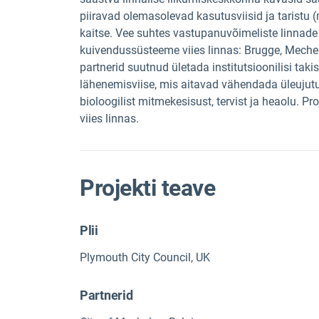
piiravad olemasolevad kasutusviisid ja taristu
kaitse. Vee suhtes vastupanuvõimeliste linnade
kuivendussüsteeme viies linnas: Brugge, Meche
partnerid suutnud ületada institutsioonilisi taki
lähenemisviise, mis aitavad vähendada üleujutu
bioloogilist mitmekesisust, tervist ja heaolu. 
viies linnas.
Projekti teave
Plii
Plymouth City Council, UK
Partnerid