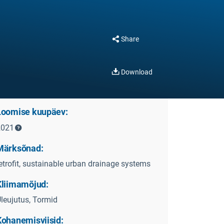
Share
Download
Loomise kuupäev:
2021
Märksõnad:
etrofit, sustainable urban drainage systems
Kliimamõjud:
leujutus, Tormid
Kohanemisviisid: