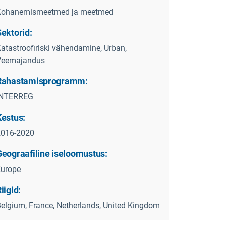
Kohanemismeetmed ja meetmed
ektorid:
atastroofiriski vähendamine, Urban,
Veemajandus
Rahastamisprogramm:
INTERREG
Kestus:
2016-2020
Geograafiline iseloomustus:
Europe
iigid:
elgium, France, Netherlands, United Kingdom