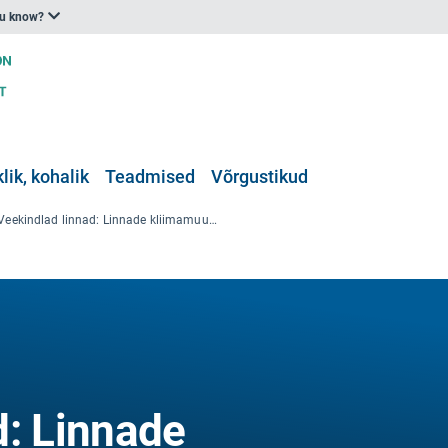
ou know?
klik, kohalik
Teadmised
Võrgustikud
Veekindlad linnad: Linnade kliimamuutustele vastupanu võime suurendamine sademevee parema majandamise kaudu
d: Linnade