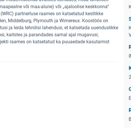
 (maapealne või maa-alune) või „ajaloolise keskkonna“
 (WRC) partnerluse raames on katsetatud kestlikke
S
len, Middelburg, Plymouth ja Wimereux. Koostöös on
stusi ja leida tehnilisi lahendusi, et katsetada uuenduslikke
K
si, kaitstes ja parandades samal ajal mugavusi,
Projekti raames on katsetatud ka puuaedade kasutamist
R
B