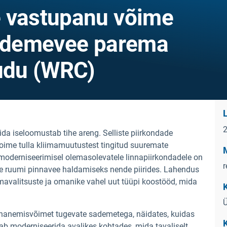
e vastupanu võime
ademevee parema
udu (WRC)
ida iseloomustab tihe areng. Selliste piirkondade
ime tulla kliimamuutustest tingitud suuremate
oderniseerimisel olemasolevatele linnapiirkondadele on
r
he ruumi pinnavee haldamiseks nende piirides. Lahendus
mavalitsuste ja omanike vahel uut tüüpi koostööd, mida
Ü
ohanemisvõimet tugevate sademetega, näidates, kuidas
ab moderniseerida avalikes kohtades, mida tavaliselt