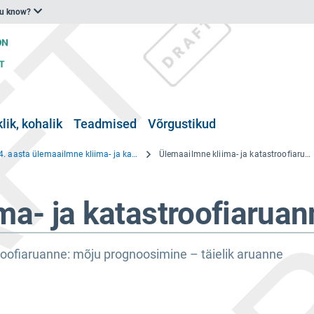
ou know?
klik, kohalik
Teadmised
Võrgustikud
2014. aasta ülemaailmne kliima- ja katastroofiaruanne
Ülemaailmne kliima- ja katastroofiaruanne.pdf
ma- ja katastroofiaruan
roofiaruanne: mõju prognoosimine – täielik aruanne