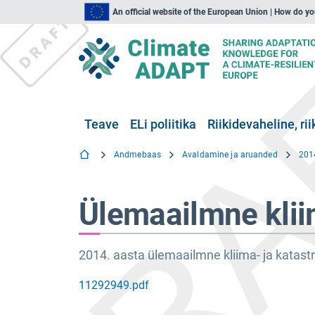
An official website of the European Union | How do y
Teave
ELi poliitika
Riikidevaheline, rii
Andmebaas
Avaldamine ja aruanded
Ülemaailmne klii
2014. aasta ülemaailmne kliima- ja katast
11292949.pdf