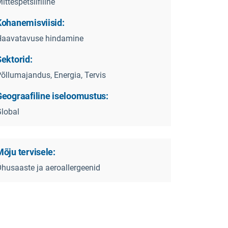
ittespetsiifiline
Kohanemisviisid:
Haavatavuse hindamine
ektorid:
õllumajandus, Energia, Tervis
Geograafiline iseloomustus:
lobal
õju tervisele:
husaaste ja aeroallergeenid