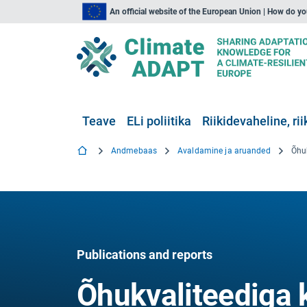
An official website of the European Union | How do y
Teave
ELi poliitika
Riikidevaheline, rii
Andmebaas
Avaldamine ja aruanded
Publications and reports
Õhukvaliteediga