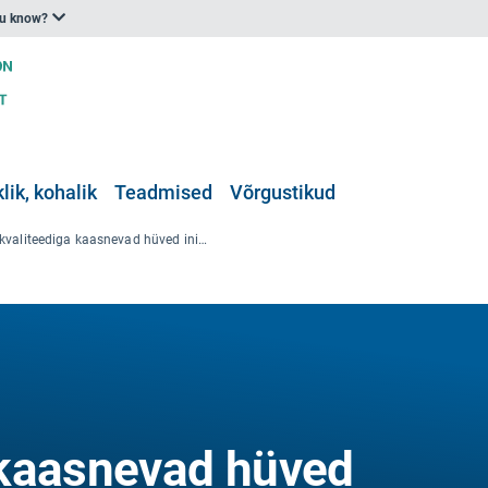
ou know?
klik, kohalik
Teadmised
Võrgustikud
Õhukvaliteediga kaasnevad hüved inimeste tervisele ja põllumajandusele tasakaalustavad Pariisi kokkuleppe raames võetud kohustuste täitmisega seotud kulusid
 kaasnevad hüved