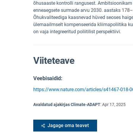
õhusaaste kontrolli rangusest. Ambitsioonikam 
enneaegsete surmade arvu 2030. aastaks 178–34
Õhukvaliteediga kaasnevad hüved seoses haig
ülemaailmselt kompenseerida kliimapoliitika ku
on vaja integreeritud poliitilist perspektiivi.
Viiteteave
Veebisaidid:
https://www.nature.com/articles/s41467-018-
Avaldatud ajakirjas Climate-ADAPT
:
Apr 17, 2025
Jagage oma teavet