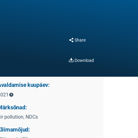
Share
Download
Avaldamise kuupäev:
2021
Märksõnad:
ir pollution, NDCs
Kliimamõjud: