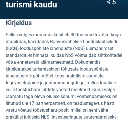
Share
Downl
turismi kaudu
Kirjeldus
Selles valges raamatus küsitleti 30 turismiettevõtjat kogu
maailmas, kasutades Rahvusvahelise Looduskaitseliidu
(IUCN) looduspõhiste lahenduste (NbS) ülemaailmset
standardit, et hinnata, kuidas NbS võimaldab sihtkohtadel
võtta ennetavaid kliimameetmeid. Dokumendis
kirjeldatakse turismisektori tõhusate looduspõhiste
lahenduste 5 põhimõtet koos praktiliste suuniste,
tegevusetappide ja juhtumiuuringutega, milles tuuakse
esile tööstusharu juhtide võetud meetmed. Kuna valge
raamatu taga oleva olulise sõnumi võimendamiseks on
liitunud üle 17 partnerpartneri, on teadustegevus hästi
vastu võetud tööstusharu poolt, millel on seni vähe
praktilisi juhiseid NbSi investeeringute suurendamiseks.