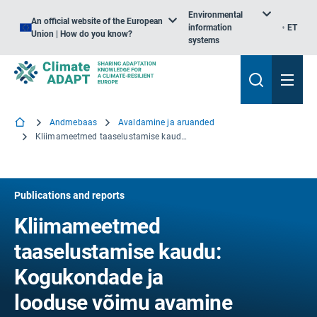
Environmental
An official website of the European
information
ET
Union | How do you know?
systems
Andmebaas
Avaldamine ja aruanded
Kliimameetmed taaselustamise kaudu: Kogukondade ja looduse võimu avamine turismi kaudu
Publications and reports
Kliimameetmed
taaselustamise kaudu:
Kogukondade ja
looduse võimu avamine