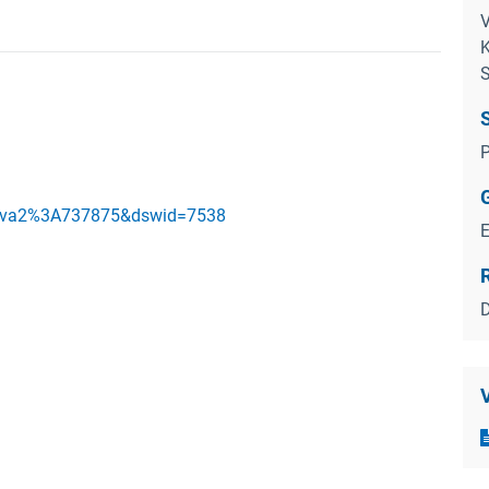
V
S
S
P
d=diva2%3A737875&dswid=7538
R
D