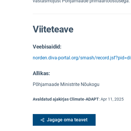
vastasmõjust Põhjamaade primaartööstusega.
Viiteteave
Veebisaidid:
norden.diva-portal.org/smash/record.jsf?pi
Allikas
:
Põhjamaade Ministrite Nõukogu
Avaldatud ajakirjas Climate-ADAPT
:
Apr 11, 2025
Jagage oma teavet