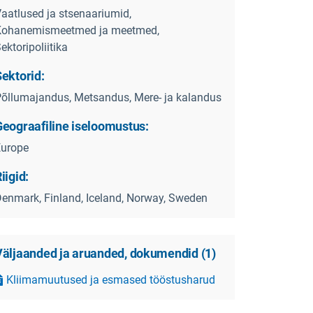
aatlused ja stsenaariumid,
Kohanemismeetmed ja meetmed,
ektoripoliitika
ektorid:
õllumajandus, Metsandus, Mere- ja kalandus
Geograafiline iseloomustus:
Europe
iigid:
enmark, Finland, Iceland, Norway, Sweden
Väljaanded ja aruanded, dokumendid
(
1
)
Kliimamuutused ja esmased tööstusharud