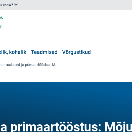
ou know?
klik, kohalik
Teadmised
Võrgustikud
Kliimamuutused ja primaartööstus: Mõju, kohanemine ja leevendamine Põhjamaades
a primaartööstus: Mõju