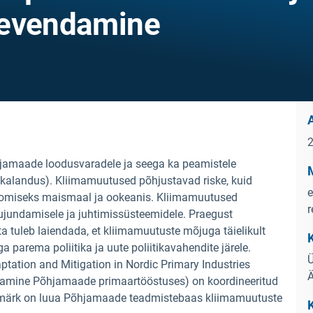
eevendamine
hjamaade loodusvaradele ja seega ka peamistele
kalandus). Kliimamuutused põhjustavad riske, kuid
e
oomiseks maismaal ja ookeanis. Kliimamuutused
r
kujundamisele ja juhtimissüsteemidele. Praegust
tuleb laiendada, et kliimamuutuste mõjuga täielikult
a parema poliitika ja uute poliitikavahendite järele.
Ü
tion and Mitigation in Nordic Primary Industries
Ä
damine Põhjamaade primaartööstuses) on koordineeritud
esmärk on luua Põhjamaade teadmistebaas kliimamuutuste