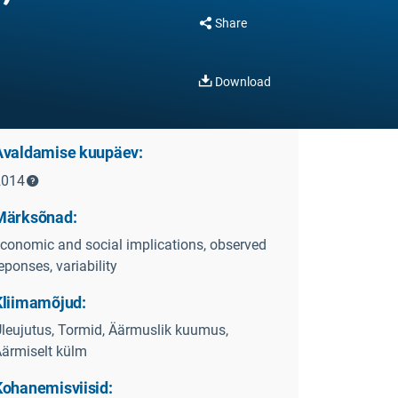
Share
Download
Avaldamise kuupäev:
2014
Märksõnad:
conomic and social implications, observed
eponses, variability
Kliimamõjud:
leujutus, Tormid, Äärmuslik kuumus,
ärmiselt külm
Kohanemisviisid: