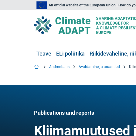
An official website of the European Union | How do y
Teave
ELi poliitika
Riikidevaheline, rii
Andmebaas
Avaldamine ja aruanded
Publications and reports
Kliimamuutused j