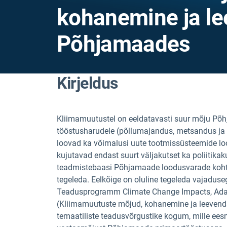
kohanemine ja l
Põhjamaades
Kirjeldus
Kliimamuutustel on eeldatavasti suur mõju Põ
tööstusharudele (põllumajandus, metsandus ja 
loovad ka võimalusi uute tootmissüsteemide l
kujutavad endast suurt väljakutset ka poliitika
teadmistebaasi Põhjamaade loodusvarade kohta 
tegeleda. Eelkõige on oluline tegeleda vajaduseg
Teadusprogramm Climate Change Impacts, Adapta
(Kliimamuutuste mõjud, kohanemine ja leeven
temaatiliste teadusvõrgustike kogum, mille e