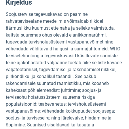
Kirjeldus
Soojustervise tegevuskavad on peamine
rahvatervisealane meede, mis võimaldab riikidel
äärmuslikku kuumust ette näha ja selleks valmistuda,
kaitsta suuremas ohus olevaid elanikkonnarühmi,
tugevdada tervishoiusüsteemi vastupanuvõimet ning
vähendada välditavaid haigusi ja surmajuhtumeid. WHO
tervisetehnoloogia tegevuskavasid käsitlevate suuniste
teine ajakohastatud väljaanne toetab riike selliste kavade
väljatöötamisel, tugevdamisel ja rakendamisel riiklikul,
piirkondlikul ja kohalikul tasandil. See pakub
rakendamisele suunatud raamistikku, mis koosneb
kaheksast põhielemendist: juhtimine; soojus- ja
terviseohu hoiatussüsteem; suurema riskiga
populatsioonid; teabevahetus; tervishoiusüsteemi
vastupanuvõime; vähendada kokkupuudet soojusega;
soojus- ja terviseseire; ning järelevalve, hindamine ja
õppimine. Suunised sisaldavad ka kasutaja