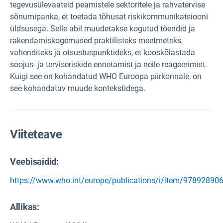
tegevusülevaateid peamistele sektoritele ja rahvatervise
sõnumipanka, et toetada tõhusat riskikommunikatsiooni
üldsusega. Selle abil muudetakse kogutud tõendid ja
rakendamiskogemused praktilisteks meetmeteks,
vahenditeks ja otsustuspunktideks, et kooskõlastada
soojus- ja terviseriskide ennetamist ja neile reageerimist.
Kuigi see on kohandatud WHO Euroopa piirkonnale, on
see kohandatav muude kontekstidega.
Viiteteave
Veebisaidid:
https://www.who.int/europe/publications/i/item/97892890
Allikas
: