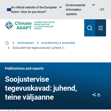
Environmental
An official website of the European
information
ET
Union | How do you know?
systems
Andmebaas
Avaldamine ja aruanded
Soojustervise tegevuskavad: juhend, teine väljaanne
Publications and reports
Soojustervise
tegevuskavad: juhend,
Share
Downl
teine väljaanne