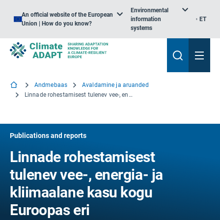
Environmental
An official website of the European
information
ET
Union | How do you know?
systems
Andmebaas
Avaldamine ja aruanded
Linnade rohestamisest tulenev vee-, energia- ja kliimaalane kasu kogu Euroopas eri kliimastsenaariumide korral
Publications and reports
Linnade rohestamisest
tulenev vee-, energia- ja
kliimaalane kasu kogu
Euroopas eri