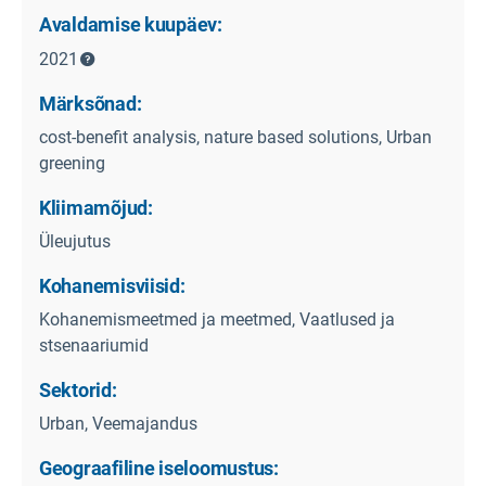
Avaldamise kuupäev:
2021
Märksõnad:
cost-benefit analysis, nature based solutions, Urban
greening
Kliimamõjud:
Üleujutus
Kohanemisviisid:
Kohanemismeetmed ja meetmed, Vaatlused ja
stsenaariumid
Sektorid:
Urban, Veemajandus
Geograafiline iseloomustus: