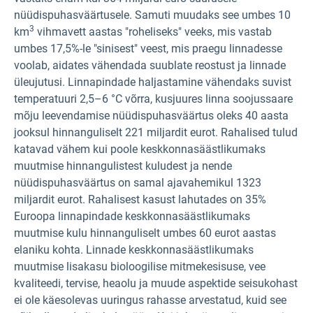
nüüdispuhasväärtusele. Samuti muudaks see umbes 10
3
km
vihmavett aastas "roheliseks" veeks, mis vastab
umbes 17,5%-le "sinisest" veest, mis praegu linnadesse
voolab, aidates vähendada suublate reostust ja linnade
üleujutusi. Linnapindade haljastamine vähendaks suvist
temperatuuri 2,5–6 °C võrra, kusjuures linna soojussaare
mõju leevendamise nüüdispuhasväärtus oleks 40 aasta
jooksul hinnanguliselt 221 miljardit eurot. Rahalised tulud
katavad vähem kui poole keskkonnasäästlikumaks
muutmise hinnangulistest kuludest ja nende
nüüdispuhasväärtus on samal ajavahemikul 1323
miljardit eurot. Rahalisest kasust lahutades on 35%
Euroopa linnapindade keskkonnasäästlikumaks
muutmise kulu hinnanguliselt umbes 60 eurot aastas
elaniku kohta. Linnade keskkonnasäästlikumaks
muutmise lisakasu bioloogilise mitmekesisuse, vee
kvaliteedi, tervise, heaolu ja muude aspektide seisukohast
ei ole käesolevas uuringus rahasse arvestatud, kuid see