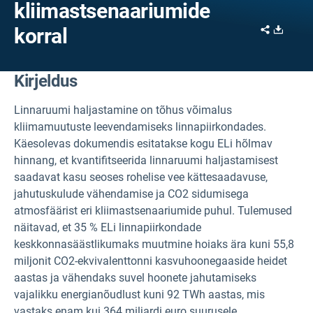
kliimastsenaariumide
Share
Downl
korral
Kirjeldus
Linnaruumi haljastamine on tõhus võimalus
kliimamuutuste leevendamiseks linnapiirkondades.
Käesolevas dokumendis esitatakse kogu ELi hõlmav
hinnang, et kvantifitseerida linnaruumi haljastamisest
saadavat kasu seoses rohelise vee kättesaadavuse,
jahutuskulude vähendamise ja CO2
sidumisega
atmosfäärist eri kliimastsenaariumide puhul. Tulemused
näitavad, et 35 % ELi linnapiirkondade
keskkonnasäästlikumaks muutmine hoiaks ära kuni 55,8
miljonit CO2-ekvivalenttonni
kasvuhoonegaaside heidet
aastas ja vähendaks suvel hoonete jahutamiseks
vajalikku energianõudlust kuni 92 TWh aastas, mis
vastaks enam kui 364 miljardi euro suurusele