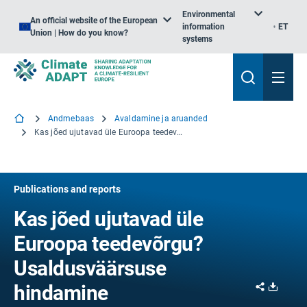
Environmental
An official website of the European
information
ET
Union | How do you know?
systems
Andmebaas
Avaldamine ja aruanded
Kas jõed ujutavad üle Euroopa teedevõrgu? Usaldusväärsuse hindamine
Publications and reports
Kas jõed ujutavad üle
Euroopa teedevõrgu?
Usaldusväärsuse
Share
Downl
hindamine