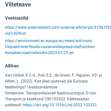
Viiteteave
Veebisaidid:
https://www.sciencedirect.com/science/article/pii/S1361
via%3Dihub
https://environment.ec.europa.eu/news/will-more-
frequent-river-floods-cause-widespread-malfunction-
european-road-networks-2023-01-25_en
Allikas
:
Van Ginkel, K.C.H., Kok, E.E., de Groen, F., Nguyen, V.D. ja
Alfieri, L. (2022). Kas jõed ujutavad üle Euroopa
teedevõrgu? Usaldusväärsuse
hindamine.
Transpordialased teadusuuringud, D osa:
Transport ja keskkond,
108:103332. Kättesaadav
aadressil:
https://doi.org/10.1016/j.trd.2022.103332.