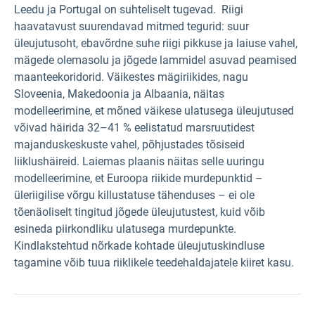
Leedu ja Portugal on suhteliselt tugevad. Riigi
haavatavust suurendavad mitmed tegurid: suur
üleujutusoht, ebavõrdne suhe riigi pikkuse ja laiuse vahel,
mägede olemasolu ja jõgede lammidel asuvad peamised
maanteekoridorid. Väikestes mägiriikides, nagu
Sloveenia, Makedoonia ja Albaania, näitas
modelleerimine, et mõned väikese ulatusega üleujutused
võivad häirida 32–41 % eelistatud marsruutidest
majanduskeskuste vahel, põhjustades tõsiseid
liiklushäireid. Laiemas plaanis näitas selle uuringu
modelleerimine, et Euroopa riikide murdepunktid –
üleriigilise võrgu killustatuse tähenduses – ei ole
tõenäoliselt tingitud jõgede üleujutustest, kuid võib
esineda piirkondliku ulatusega murdepunkte.
Kindlakstehtud nõrkade kohtade üleujutuskindluse
tagamine võib tuua riiklikele teedehaldajatele kiiret kasu.