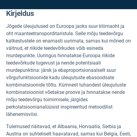
Kirjeldus
Jõgede üleujutused on Euroopa jaoks suur kliimaoht ja
oht maanteetransporditaristule. Selle mõju teedevõrgu
katkestustele on enamasti uurimata, samas kui mõned on
väitnud, et riikide teedevõrkudes võib esineda
murdepunkte. Uuringus hinnatakse Euroopa riikide
teedevõrkude tugevust ja nende potentsiaali
murdepunktina: järsk ja ebaproportsionaalselt suur
võrgufunktsioonide kadu üleujutuste ebasoodsate
kombinatsioonide tõttu. Kümnest tuhandest üleujutuste
kombinatsioonist võetakse proove ja hinnatakse nende
mõju teedevõrgu toimimisele, järgides
perkolatsioonianalüüsist inspireeritud metoodilist
lähenemisviisi.
Tulemused näitavad, et Albaania, Horvaatia, Serbia ja
Austria on suhteliselt haavatavad, samas kui Belgia, Eesti,