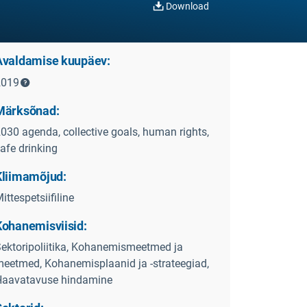
Download
Avaldamise kuupäev:
2019
Märksõnad:
030 agenda, collective goals, human rights,
afe drinking
Kliimamõjud:
ittespetsiifiline
Kohanemisviisid:
ektoripoliitika, Kohanemismeetmed ja
eetmed, Kohanemisplaanid ja -strateegiad,
Haavatavuse hindamine