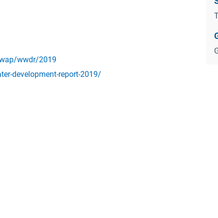
S
T
G
/wwap/wwdr/2019
ter-development-report-2019/