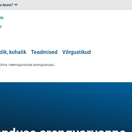
ou know?
klik, kohalik
Teadmised
Võrgustikud
Maailma veemajanduse arenguaruanne