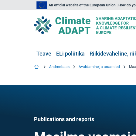
An official website of the European Union | How do y
Teave
ELi poliitika
Riikidevaheline, rii
Andmebaas
Avaldamine ja aruanded
Publications and reports