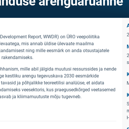
anduse arenguaruanne
Development Report, WWDR) on ÜRO veepoliitika
ülevaatega, mis annab üldise ülevaate maailma
andamisest ning mille eesmärk on anda otsustajatele
2
ja rakendamiseks.
s
anism, mille abil jälgida muutusi ressurssides ja nende
e kestliku arengu tegevuskava 2030 eesmärkide
vasid ja põhjalikke teoreetilisi analüüse, et aidata
M
ndamiseks veesektoris, kus praegused
kõrged veetasemed
kasvab ja
kliimamuutuste
mõju tugevneb.
S
m