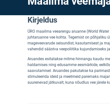
Maailma veemaj
Kirjeldus
ÜRO maailma veearengu aruanne (World Water 
juhtaruanne vee kohta. Tegemist on põhjaliku 
mageveevarude seisundist, kasutamisest ja maj
vahendid säästva veepoliitika kujundamiseks 
Aruandes esitatakse mitme hinnangu kaudu mehh
haldamises ning edusamme eesmärkide, eelkõig
saavutamisel. Aruandes pakutakse ka parimaid ta
stimuleerida ideid ja meetmeid paremaks maja
suurenevad jätkuvalt, kuna nõudlus vee järele 