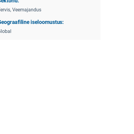
ektorid:
ervis, Veemajandus
Geograafiline iseloomustus:
lobal