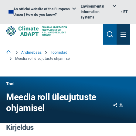
Environmental
An official website of the European
information
ET
Union | How do you know?
systems
Andmebaas
Tööriistad
Meedia roll üleujutuste ohjamisel
Tool
Meedia roll üleujutuste
Share
Downl
ohjamisel
Kirjeldus