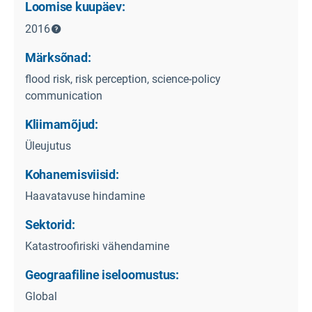
Loomise kuupäev:
2016
Märksõnad:
flood risk, risk perception, science-policy
communication
Kliimamõjud:
Üleujutus
Kohanemisviisid:
Haavatavuse hindamine
Sektorid:
Katastroofiriski vähendamine
Geograafiline iseloomustus:
Global