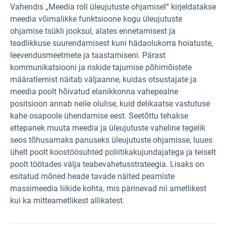
Vahendis „Meedia roll üleujutuste ohjamisel“ kirjeldatakse
meedia võimalikke funktsioone kogu üleujutuste
ohjamise tsükli jooksul, alates ennetamisest ja
teadlikkuse suurendamisest kuni hädaolukorra hoiatuste,
leevendusmeetmete ja taastamiseni. Pärast
kommunikatsiooni ja riskide tajumise põhimõistete
määratlemist näitab väljaanne, kuidas otsustajate ja
meedia poolt hõivatud elanikkonna vahepealne
positsioon annab neile olulise, kuid delikaatse vastutuse
kahe osapoole ühendamise eest. Seetõttu tehakse
ettepanek muuta meedia ja üleujutuste vaheline tegelik
seos tõhusamaks panuseks üleujutuste ohjamisse, luues
ühelt poolt koostöösuhted poliitikakujundajatega ja teiselt
poolt töötades välja teabevahetusstrateegia. Lisaks on
esitatud mõned heade tavade näited peamiste
massimeedia liikide kohta, mis pärinevad nii ametlikest
kui ka mitteametlikest allikatest.