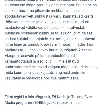
suuremasse tööga seotud vigastuste ohtu. Süüdlane on
siin kuumus. Ilma piisavate mehhanismideta, mis
soodustavad vett, puhkust ja varju, kannatavad käsitsi
töötavad inimesed jätkuvalt vigastuste all, millel on
teadaolevad välditavad põhjused. Film tutvustab
publikule probleemi: kuumuse tõus ja ohud, mida see
endast kujutab töötajatele, kes sellega kokku puutuvad.
Filmi tegevus toimub Kreekas, mitmetes linnades, kus
näidatakse, kuidas kasvav kuumus mõjutab Ateenas
Akropolis asuvaid põllumajandustöötajaid,
karjääritöötajaid ja isegi giidi. Filmis esitatud
uurimisandmed heidavad valgust tööga seotud riskidele,
mida kuumus endast kujutab, ning neid andmeid
kasutatakse omakorda poliitika muutmiseks.
Filmi tegid La Isla võrgustik, Ed Kashi ja Talking Eyes
Media programmi ENBEL jaoks (projekt, mida