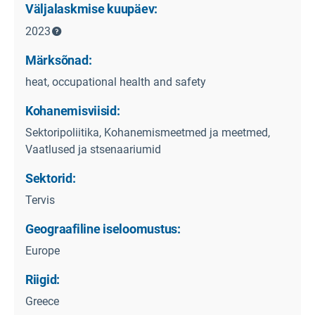
Väljalaskmise kuupäev:
2023
Märksõnad:
heat, occupational health and safety
Kohanemisviisid:
Sektoripoliitika, Kohanemismeetmed ja meetmed,
Vaatlused ja stsenaariumid
Sektorid:
Tervis
Geograafiline iseloomustus:
Europe
Riigid:
Greece