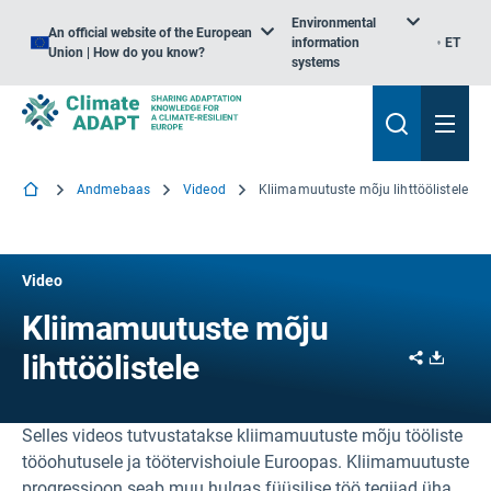
Environmental
An official website of the European
information
ET
Union | How do you know?
systems
Andmebaas
Videod
Kliimamuutuste mõju lihttöölistele
Video
Kliimamuutuste mõju
Share
Downl
lihttöölistele
Selles videos tutvustatakse kliimamuutuste mõju tööliste
tööohutusele ja töötervishoiule Euroopas. Kliimamuutuste
progressioon seab muu hulgas füüsilise töö tegijad üha