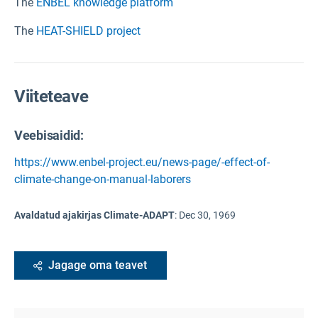
The
ENBEL knowledge platform
The
HEAT-SHIELD project
Viiteteave
Veebisaidid:
https://www.enbel-project.eu/news-page/-effect-of-
climate-change-on-manual-laborers
Avaldatud ajakirjas Climate-ADAPT
:
Dec 30, 1969
Jagage oma teavet