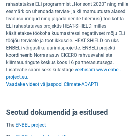
rahastatakse ELi programmist „Horisont 2020“ ning mille
eesmärk on ühendada tervise- ja kliimamuutuste alased
teadusuuringud ning jagada nende tulemusi) töö kohta
ELi rahastatavas projektis HEAT-SHIELD, milles
käsitletakse töökoha kuumastressi negatiivset mõju ELi
tööjõu tervisele ja tootlikkusele. HEAT-SHIELD on üks
ENBELi võrgustiku uurimisprojekte. ENBELi projekti
koordineerib Norras asuv CICERO rahvusvaheliste
kliimauuringute keskus koos 16 partnerasutusega.
Lisateabe saamiseks külastage
veebisaiti www.enbel-
project.eu.
Vaadake videot väljaspool Climate-ADAPTi
Seotud dokumendid ja esitlused
The
ENBEL project