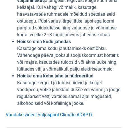
väljaminekut
ja pingelist tegevust kõige kuumemal
kellaajal. Kui vähegi võimalik, kasutage
haavatavatele rühmadele mõeldud spetsiaalseid
ostuaegu. Püsi varjus, ärge jätke lapsi ega loomi
pargitud sõidukitesse ning vajaduse ja võimaluse
korral veetke 2–3 tundi päevas jahedas kohas.
Hoidke oma kodu jahedas
Kasutage oma kodu jahutamiseks öist õhku.
Vähendage päeva jooksul soojuskoormust korteris
või majas, kasutades ruloosid või aknaluuke ning
lülitades välja võimalikult palju elektriseadmeid.
Hoidke oma keha jahe ja hüdreeritud
Kasutage kergeid ja lahtisi riideid ja kerget
voodipesu, võtke jahedaid dušše või vanne ja jooge
regulaarselt vett, vältides samal ajal magusaid,
alkohoolseid või kofeiiniga jooke.
Vaadake videot väljaspool Climate-ADAPTi