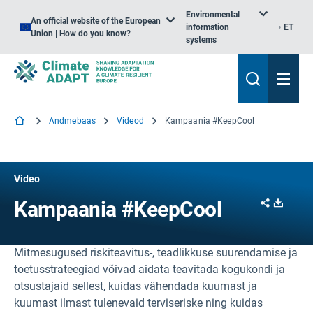
Environmental
An official website of the European
information
ET
Union | How do you know?
systems
Andmebaas
Videod
Kampaania #KeepCool
Video
Share
Downl
Kampaania #KeepCool
Mitmesugused riskiteavitus-, teadlikkuse suurendamise ja
toetusstrateegiad võivad aidata teavitada kogukondi ja
otsustajaid sellest, kuidas vähendada kuumast ja
kuumast ilmast tulenevaid terviseriske ning kuidas