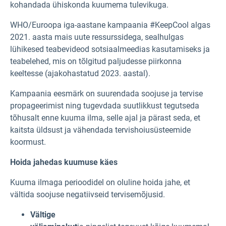
kohandada ühiskonda kuumema tulevikuga.
WHO/Euroopa iga-aastane kampaania #KeepCool algas
2021. aasta mais uute ressurssidega, sealhulgas
lühikesed teabevideod sotsiaalmeedias kasutamiseks ja
teabelehed, mis on tõlgitud paljudesse piirkonna
keeltesse (ajakohastatud 2023. aastal).
Kampaania eesmärk on suurendada soojuse ja tervise
propageerimist ning tugevdada suutlikkust tegutseda
tõhusalt enne kuuma ilma, selle ajal ja pärast seda, et
kaitsta üldsust ja vähendada tervishoiusüsteemide
koormust.
Hoida jahedas kuumuse käes
Kuuma ilmaga perioodidel on oluline hoida jahe, et
vältida soojuse negatiivseid tervisemõjusid.
Vältige