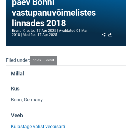
päev Bonni
vastupanuvõimelistes
linnades 2018
Event
Created
17 Apr 2025
Avaldatud
01 Mar
Share
Download
2018
Modified
17 Apr 2025
Filed under:
cities
event
Millal
Kus
Bonn, Germany
Veeb
Külastage välist veebisaiti