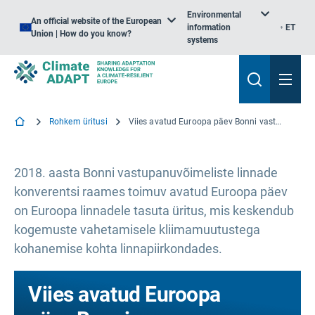
Environmental
An official website of the European
information
ET
Union | How do you know?
systems
Rohkem üritusi
Viies avatud Euroopa päev Bonni vastupanuvõimelistes linnades 2018
2018. aasta Bonni vastupanuvõimeliste linnade
konverentsi raames toimuv avatud Euroopa päev
on Euroopa linnadele tasuta üritus, mis keskendub
kogemuste vahetamisele kliimamuutustega
kohanemise kohta linnapiirkondades.
Viies avatud Euroopa