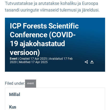
Tutvustatakse ja arutatakse kohaliku ja Euroopa
tasandi uuringute viimaseid tulemusi ja järeldusi.
ICP Forests Scientific
Conference (COVID-
19 ajakohastatud
versioon)
Event
Created
17 Apr 2025
Avaldatud
17 Feb
Share
Download
2020
Modified
17 Apr 2025
Filed under:
event
Millal
Kus