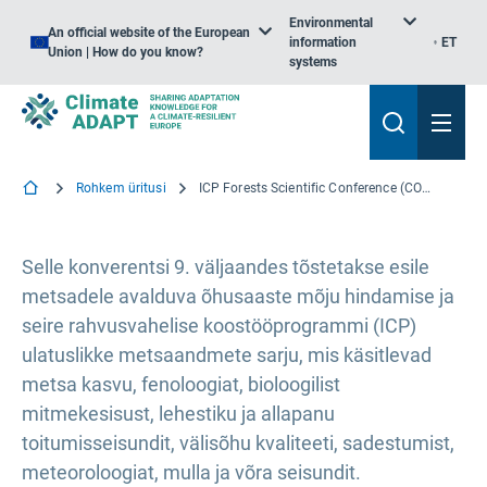
Environmental
An official website of the European
information
ET
Union | How do you know?
systems
Rohkem üritusi
ICP Forests Scientific Conference (COVID-19 ajakohastatud versioon)
Selle konverentsi 9. väljaandes tõstetakse esile
metsadele avalduva õhusaaste mõju hindamise ja
seire rahvusvahelise koostööprogrammi (ICP)
ulatuslikke metsaandmete sarju, mis käsitlevad
metsa kasvu, fenoloogiat, bioloogilist
mitmekesisust, lehestiku ja allapanu
toitumisseisundit, välisõhu kvaliteeti, sadestumist,
meteoroloogiat, mulla ja võra seisundit.