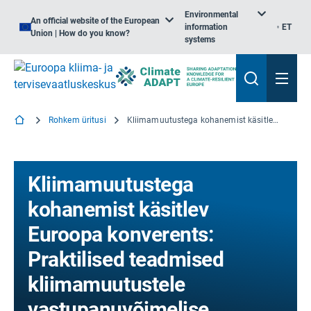
Environmental
An official website of the European
information
ET
Union | How do you know?
systems
Rohkem üritusi
Kliimamuutustega kohanemist käsitlev Euroopa konverents: Praktilised teadmised kliimamuutustele vastupanuvõimelise Euroopa jaoks
Kliimamuutustega
kohanemist käsitlev
Euroopa konverents:
Praktilised teadmised
kliimamuutustele
vastupanuvõimelise