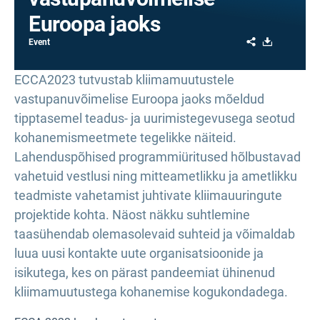
Euroopa jaoks
Share
Download
Event
ECCA2023 tutvustab kliimamuutustele
vastupanuvõimelise Euroopa jaoks mõeldud
tipptasemel teadus- ja uurimistegevusega seotud
kohanemismeetmete tegelikke näiteid.
Lahenduspõhised programmiüritused hõlbustavad
vahetuid vestlusi ning mitteametlikku ja ametlikku
teadmiste vahetamist juhtivate kliimauuringute
projektide kohta. Näost näkku suhtlemine
taasühendab olemasolevaid suhteid ja võimaldab
luua uusi kontakte uute organisatsioonide ja
isikutega, kes on pärast pandeemiat ühinenud
kliimamuutustega kohanemise kogukondadega.