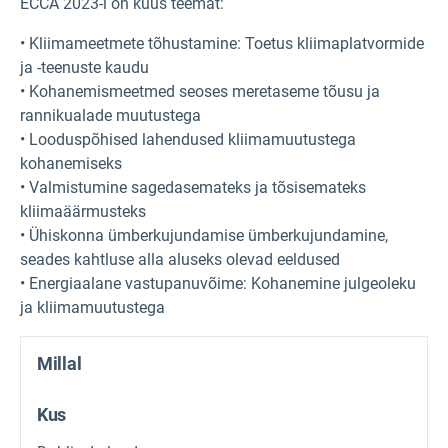
ECCA 2023-l on kuus teemat:
• Kliimameetmete tõhustamine: Toetus kliimaplatvormide
ja -teenuste kaudu
• Kohanemismeetmed seoses meretaseme tõusu ja
rannikualade muutustega
• Looduspõhised lahendused kliimamuutustega
kohanemiseks
• Valmistumine sagedasemateks ja tõsisemateks
kliimaäärmusteks
• Ühiskonna ümberkujundamise ümberkujundamine,
seades kahtluse alla aluseks olevad eeldused
• Energiaalane vastupanuvõime: Kohanemine julgeoleku
ja kliimamuutustega
Millal
Kus