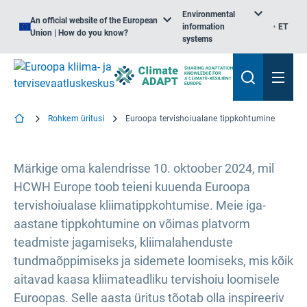
Environmental
An official website of the European
information
ET
Union | How do you know?
systems
Rohkem üritusi
Euroopa tervishoiualane tippkohtumine
Märkige oma kalendrisse 10. oktoober 2024, mil
HCWH Europe toob teieni kuuenda Euroopa
tervishoiualase kliimatippkohtumise. Meie iga-
aastane tippkohtumine on võimas platvorm
teadmiste jagamiseks, kliimalahenduste
tundmaõppimiseks ja sidemete loomiseks, mis kõik
aitavad kaasa kliimateadliku tervishoiu loomisele
Euroopas. Selle aasta üritus tõotab olla inspireeriv