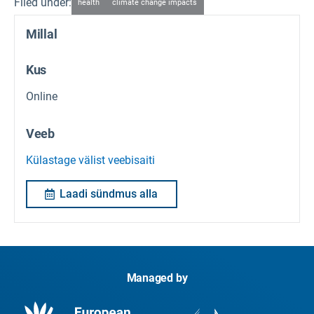
Filed under:
health
climate change impacts
Millal
Kus
Online
Veeb
Külastage välist veebisaiti
Laadi sündmus alla
Managed by