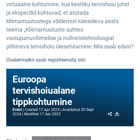
virtuaalne kohtumine, kus kestliku tervishoiu juhid
ja eksperdid kohtuvad, et arutada
kliimamuutustega võitlemist käesoleva aasta
teema „Kliimamuutuste suhtes
vastupanuvõimelise ja nullnetotehnoloogial
põhineva tervishoiu ülesehitamine: Mis saab edasi?
Osalemiseks saab registreeruda siin
Euroopa
tervishoiualane
tippkohtumine
Event
Created
17 Apr 2025
Avaldatud
30 Sept
Share
Download
2024
Modified
17 Apr 2025