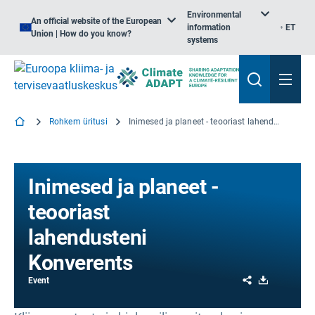
Environmental
An official website of the European
information
ET
Union | How do you know?
systems
Rohkem üritusi
Inimesed ja planeet - teooriast lahendusteni Konverents
Inimesed ja planeet -
teooriast
lahendusteni
Konverents
Share
Download
Event