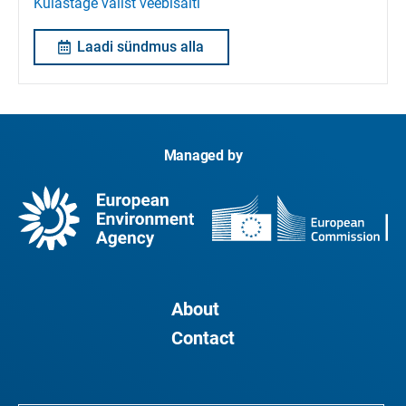
Külastage välist veebisaiti
Laadi sündmus alla
Managed by
About
Contact