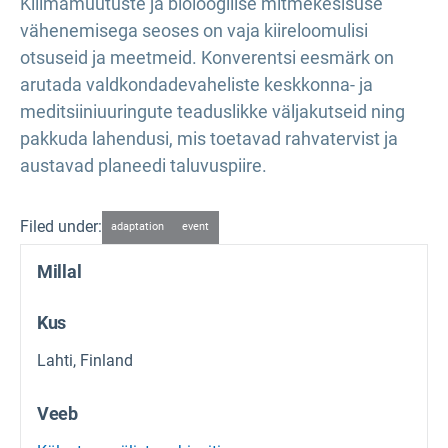
Kliimamuutuste ja bioloogilise mitmekesisuse
vähenemisega seoses on vaja kiireloomulisi
otsuseid ja meetmeid. Konverentsi eesmärk on
arutada valdkondadevaheliste keskkonna- ja
meditsiiniuuringute teaduslikke väljakutseid ning
pakkuda lahendusi, mis toetavad rahvatervist ja
austavad planeedi taluvuspiire.
Filed under:
adaptation
event
Millal
Kus
Lahti, Finland
Veeb