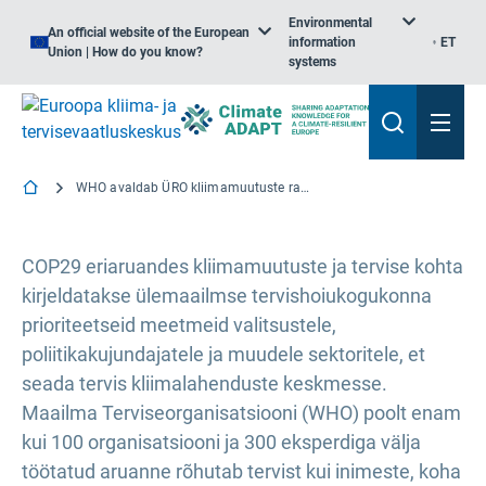
Environmental
An official website of the European
information
ET
Union | How do you know?
systems
WHO avaldab ÜRO kliimamuutuste raamkonventsiooni osaliste konverentsi 29. istungjärguks eriaruande kliimamuutuste ja tervise kohta
COP29 eriaruandes kliimamuutuste ja tervise kohta
kirjeldatakse ülemaailmse tervishoiukogukonna
prioriteetseid meetmeid valitsustele,
poliitikakujundajatele ja muudele sektoritele, et
seada tervis kliimalahenduste keskmesse.
Maailma Terviseorganisatsiooni (WHO) poolt enam
kui 100 organisatsiooni ja 300 eksperdiga välja
töötatud aruanne rõhutab tervist kui inimeste, koha