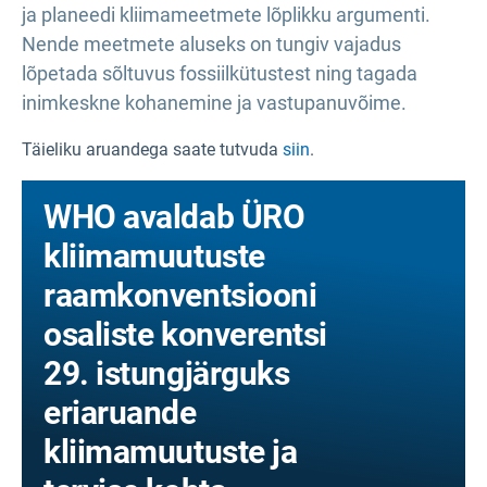
ja planeedi kliimameetmete lõplikku argumenti.
Nende meetmete aluseks on tungiv vajadus
lõpetada sõltuvus fossiilkütustest ning tagada
inimkeskne kohanemine ja vastupanuvõime.
Täieliku aruandega saate tutvuda
siin
.
WHO avaldab ÜRO
kliimamuutuste
raamkonventsiooni
osaliste konverentsi
29. istungjärguks
eriaruande
kliimamuutuste ja