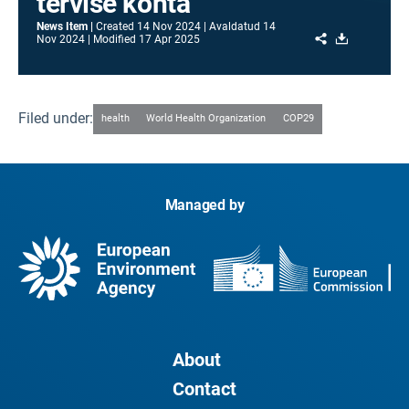
tervise kohta
News Item
Created
14 Nov 2024
Avaldatud
14
Share
Download
Nov 2024
Modified
17 Apr 2025
Filed under:
health
World Health Organization
COP29
Managed by
About
Contact