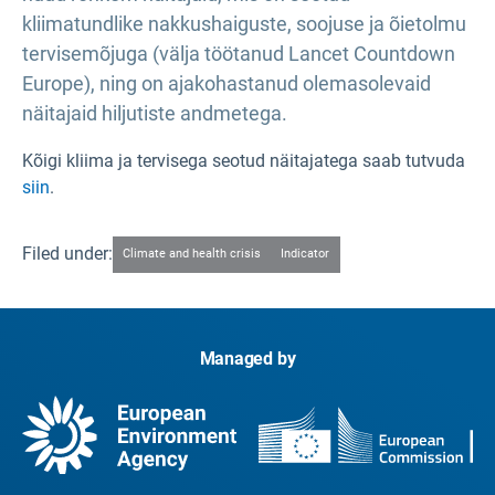
kliimatundlike nakkushaiguste, soojuse ja õietolmu
tervisemõjuga (välja töötanud Lancet Countdown
Europe), ning on ajakohastanud olemasolevaid
näitajaid hiljutiste andmetega.
Kõigi kliima ja tervisega seotud näitajatega saab tutvuda
siin
.
Filed under:
Climate and health crisis
Indicator
Managed by