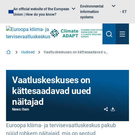
Environmental
An official website of the European
information
ET
Union | How do you know?
systems
Uudised
Vaatluskeskuses on kättesaadavad uued näitajad
Vaatluskeskuses on
kättesaadavad uued
näitajad
Share
Download
News Item
Euroopa kliima- ja tervisevaatluskeskus pakub
nüüd rohkem näitajaid, mis on seotud