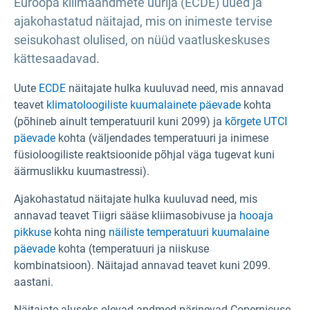
Euroopa kliimaandmete uurija (ECDE) uued ja
ajakohastatud näitajad, mis on inimeste tervise
seisukohast olulised, on nüüd vaatluskeskuses
kättesaadavad.
Uute
ECDE
näitajate hulka kuuluvad need, mis annavad
teavet
klimatoloogiliste kuumalainete päevade
kohta
(põhineb ainult temperatuuril kuni 2099) ja
kõrgete UTCI
päevade
kohta (väljendades temperatuuri ja inimese
füsioloogiliste reaktsioonide põhjal väga tugevat kuni
äärmuslikku kuumastressi).
Ajakohastatud näitajate hulka kuuluvad need, mis
annavad teavet Tiigri sääse kliimasobivuse
ja
hooaja
pikkuse
kohta ning
näiliste temperatuuri kuumalaine
päevade
kohta (temperatuuri ja niiskuse
kombinatsioon). Näitajad annavad teavet kuni 2099.
aastani.
Näitajate aluseks olevad andmed pärinevad Copernicuse