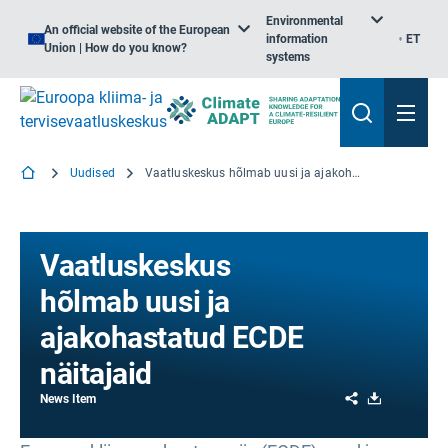
Environmental
An official website of the European
information
ET
Union | How do you know?
systems
Uudised
Vaatluskeskus hõlmab uusi ja ajakohastatud ECDE näitajaid
Vaatluskeskus
hõlmab uusi ja
ajakohastatud ECDE
näitajaid
Share
Download
News Item