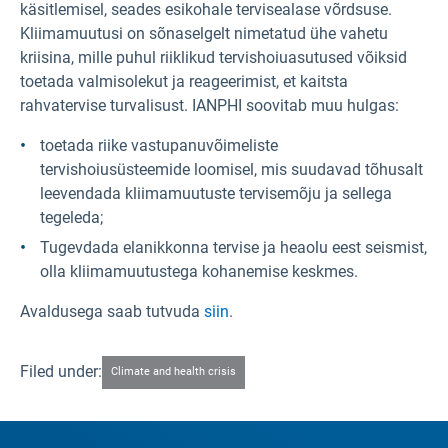
käsitlemisel, seades esikohale tervisealase võrdsuse.
Kliimamuutusi on sõnaselgelt nimetatud ühe vahetu
kriisina, mille puhul riiklikud tervishoiuasutused võiksid
toetada valmisolekut ja reageerimist, et kaitsta
rahvatervise turvalisust. IANPHI soovitab muu hulgas:
toetada riike vastupanuvõimeliste
tervishoiusüsteemide loomisel, mis suudavad tõhusalt
leevendada kliimamuutuste tervisemõju ja sellega
tegeleda;
Tugevdada elanikkonna tervise ja heaolu eest seismist,
olla kliimamuutustega kohanemise keskmes.
Avaldusega saab tutvuda
siin
.
Filed under:
Climate and health crisis