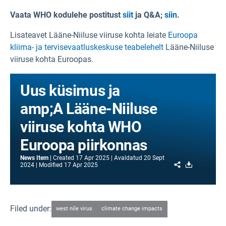
Vaata WHO kodulehe postitust
siit
ja Q&A;
siin
.
Lisateavet Lääne-Niiluse viiruse kohta leiate
Euroopa
kliima- ja tervisevaatluskeskuse teabelehelt
Lääne-Niiluse
viiruse kohta Euroopas.
Uus küsimus ja
amp;A Lääne-Niiluse
viiruse kohta WHO
Euroopa piirkonnas
News Item
Created
17 Apr 2025
Avaldatud
20 Sept
Share
Download
2024
Modified
17 Apr 2025
Filed under:
west nile virus
climate change impacts