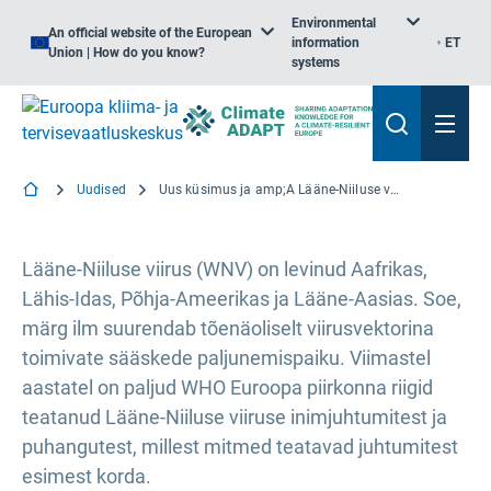
Environmental
An official website of the European
information
ET
Union | How do you know?
systems
Uudised
Uus küsimus ja amp;A Lääne-Niiluse viiruse kohta WHO Euroopa piirkonnas
Lääne-Niiluse viirus (WNV) on levinud Aafrikas,
Lähis-Idas, Põhja-Ameerikas ja Lääne-Aasias. Soe,
märg ilm suurendab tõenäoliselt viirusvektorina
toimivate sääskede paljunemispaiku. Viimastel
aastatel on paljud WHO Euroopa piirkonna riigid
teatanud Lääne-Niiluse viiruse inimjuhtumitest ja
puhangutest, millest mitmed teatavad juhtumitest
esimest korda.