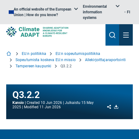
Environmental
An official website of the European
information
FI
Union | How do you know?
systems
EU:n politiikka
EU:n sopeutumispolitiikka
Sopeutumista koskeva EU:n missio
Allekirjoittajaraportointi
Tampereen kaupunki
Q3.2.2
Q3.2.2
Kansio
Created
10 Jun 2026
Julkaistu
15 May
Share
Download
2025
Modified
11 Jun 2026