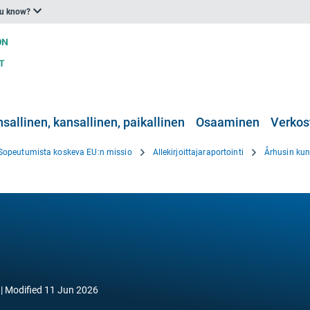
ou know?
nsallinen, kansallinen, paikallinen
Osaaminen
Verkos
Sopeutumista koskeva EU:n missio
Allekirjoittajaraportointi
Århusin kun
Modified
11 Jun 2026