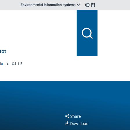
FI
Environmental information systems
tot
ta
Q4.1.5
Share
Download