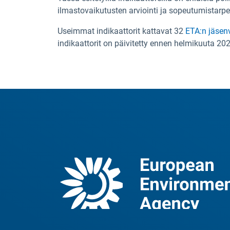
ilmastovaikutusten arviointi ja sopeutumistarpei
Useimmat indikaattorit kattavat 32
ETA:n jäsenv
indikaattorit on päivitetty ennen helmikuuta 202