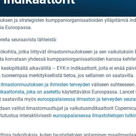
uksen ja strategisten kumppaniorganisaatioiden ylläpitämiä indi
sia Euroopassa.
reita seuraavista lähteistä:
kohtia, jotka liittyvät ilmastonmuutokseen ja sen vaikutuksiin 
ta korvataan yhdessä kumppaniorganisaatioiden kanssa kehitetyi
keskipitkällä aikavälillä – EYK:n indikaattorit, joita ei enää päi
a tuoreempaa merkityksellistä tietoa, jos sellainen on saatavilla.
ilmastonmuutoksen ja ihmisten terveyden
väliseen suhteeseen.
kaattorista, joka on asetettu
käytettäväksi Euroopassa. Lancet C
t saatavilla myös
eurooppalaisessa ilmaston ja terveyden seur
daan valitut ilmastomuuttujat ja vaikutusindikaattorit Copern
tutustua interaktiivisesti
eurooppalaisessa ilmastotietojen tut
poliittisia tarkoituksia, kuten taustatietojen antaminen maailman