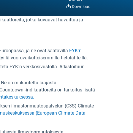
Download
kaattoreita, jotka kuvaavat havaittua ja
Euroopassa, ja ne ovat saatavilla
EYK:n
llä vuorovaikutteisemmilla tietolähteillä.
vitetä EYK:n verkkosivustolla. Arkistoituun
 Ne on mukautettu laajasta
ountdown -indikaattoreita on tarkoitus lisätä
antakeskuksessa.
icuksen ilmastonmuutospalvelun (C3S) Climate
kimuskeskuksessa (European Climate Data
laajuisesta ilmastonmuutoksesta,