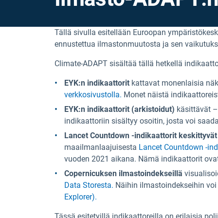
Tällä sivulla esitellään Euroopan ympäristökesk
ennustettua ilmastonmuutosta ja sen vaikutuk
Climate-ADAPT sisältää tällä hetkellä indikaatto
EYK:n indikaattorit
kattavat monenlaisia näkö
verkkosivustolla.
Monet näistä indikaattoreis
EYK:n indikaattorit (arkistoidut)
käsittävät – 
indikaattoriin sisältyy osoitin, josta voi saad
Lancet Countdown -indikaattorit keskittyvät
maailmanlaajuisesta
Lancet Countdown -indi
vuoden 2021 aikana. Nämä indikaattorit ova
Copernicuksen ilmastoindekseillä
visualisoi
Data Storesta.
Näihin ilmastoindekseihin voi 
Explorer).
Tässä esitetyillä indikaattoreilla on erilaisia 