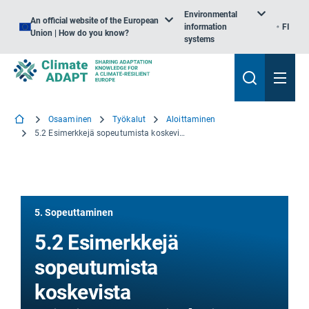
Environmental
An official website of the European
information
FI
Union | How do you know?
systems
Osaaminen
Työkalut
Aloittaminen
5.2 Esimerkkejä sopeutumista koskevista toimintasuunnitelmista
5. Sopeuttaminen
5.2 Esimerkkejä
sopeutumista
koskevista