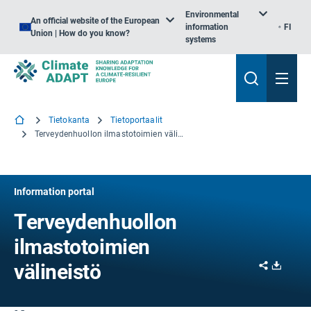
Environmental
An official website of the European
information
FI
Union | How do you know?
systems
Tietokanta
Tietoportaalit
Terveydenhuollon ilmastotoimien välineistö
Information portal
Terveydenhuollon
ilmastotoimien
Share
Downl
välineistö