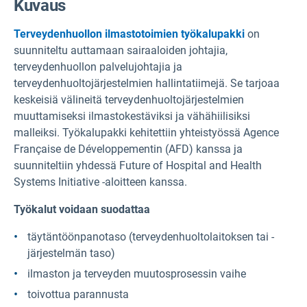
Kuvaus
Terveydenhuollon ilmastotoimien työkalupakki
on
suunniteltu auttamaan sairaaloiden johtajia,
terveydenhuollon palvelujohtajia ja
terveydenhuoltojärjestelmien hallintatiimejä. Se tarjoaa
keskeisiä välineitä terveydenhuoltojärjestelmien
muuttamiseksi ilmastokestäviksi ja vähähiilisiksi
malleiksi. Työkalupakki kehitettiin yhteistyössä Agence
Française de Développementin (AFD) kanssa ja
suunniteltiin yhdessä Future of Hospital and Health
Systems Initiative -aloitteen kanssa.
Työkalut voidaan suodattaa
täytäntöönpanotaso (terveydenhuoltolaitoksen tai -
järjestelmän taso)
ilmaston ja terveyden muutosprosessin vaihe
toivottua parannusta