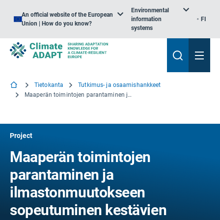
Environmental
An official website of the European
information
FI
Union | How do you know?
systems
Tietokanta
Tutkimus- ja osaamishankkeet
Maaperän toimintojen parantaminen ja ilmastonmuutokseen sopeutuminen kestävien viljelytekniikoiden avulla
Project
Maaperän toimintojen
parantaminen ja
ilmastonmuutokseen
sopeutuminen kestävien