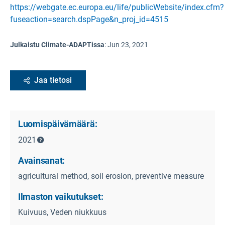
https://webgate.ec.europa.eu/life/publicWebsite/index.cfm?
fuseaction=search.dspPage&n_proj_id=4515
Julkaistu Climate-ADAPTissa
:
Jun 23, 2021
Jaa tietosi
Luomispäivämäärä:
2021
Avainsanat:
agricultural method‚ soil erosion‚ preventive measure
Ilmaston vaikutukset:
Kuivuus, Veden niukkuus