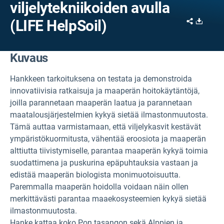
viljelytekniikoiden avulla
Share
Downl
(LIFE HelpSoil)
Kuvaus
Hankkeen tarkoituksena on testata ja demonstroida
innovatiivisia ratkaisuja ja maaperän hoitokäytäntöjä,
joilla parannetaan maaperän laatua ja parannetaan
maatalousjärjestelmien kykyä sietää ilmastonmuutosta.
Tämä auttaa varmistamaan, että viljelykasvit kestävät
ympäristökuormitusta, vähentää eroosiota ja maaperän
alttiutta tiivistymiselle, parantaa maaperän kykyä toimia
suodattimena ja puskurina epäpuhtauksia vastaan ja
edistää maaperän biologista monimuotoisuutta.
Paremmalla maaperän hoidolla voidaan näin ollen
merkittävästi parantaa maaekosysteemien kykyä sietää
ilmastonmuutosta.
Hanke kattaa koko Pon tasangon sekä Alppien ja