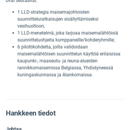
ovat seuraavat:
1 LLD-strategia maisemajohtoisten
suunnitteluratkaisujen sisällyttämiseksi
vesihuoltoon;
1 LLD-menetelmä, joka tarjoaa maisemalähtöisiä
suunnitteluohjeita kumppaneille/kohderyhmille;
6 pilottikohdetta, joilla validoidaan
maisemalähtöisen suunnittelun käyttöä erilaisissa
kaupunki-, maaseutu- ja reuna-alueiden
rannikkomaisemissa Belgiassa, Yhdistyneessä
kuningaskunnassa ja Alankomaissa.
Hankkeen tiedot
Johtaa