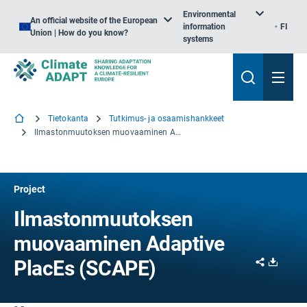
Environmental
An official website of the European
information
FI
Union | How do you know?
systems
Tietokanta
Tutkimus- ja osaamishankkeet
Ilmastonmuutoksen muovaaminen Adaptive PlacEs
Project
Ilmastonmuutoksen
muovaaminen Adaptive
Share
Downl
PlacEs (SCAPE)