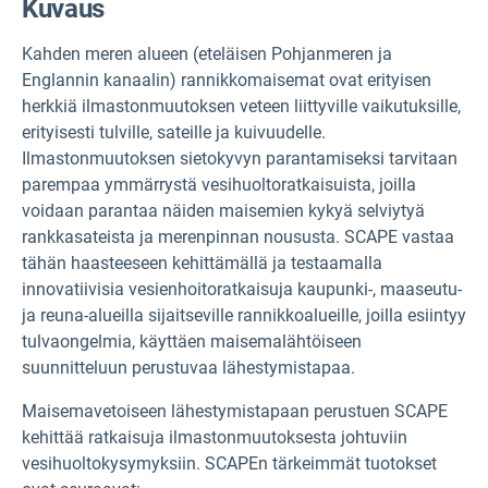
Kuvaus
Kahden meren alueen (eteläisen Pohjanmeren ja
Englannin kanaalin) rannikkomaisemat ovat erityisen
herkkiä ilmastonmuutoksen veteen liittyville vaikutuksille,
erityisesti tulville, sateille ja kuivuudelle.
Ilmastonmuutoksen sietokyvyn parantamiseksi tarvitaan
parempaa ymmärrystä vesihuoltoratkaisuista, joilla
voidaan parantaa näiden maisemien kykyä selviytyä
rankkasateista ja merenpinnan noususta. SCAPE vastaa
tähän haasteeseen kehittämällä ja testaamalla
innovatiivisia vesienhoitoratkaisuja kaupunki-, maaseutu-
ja reuna-alueilla sijaitseville rannikkoalueille, joilla esiintyy
tulvaongelmia, käyttäen maisemalähtöiseen
suunnitteluun perustuvaa lähestymistapaa.
Maisemavetoiseen lähestymistapaan perustuen SCAPE
kehittää ratkaisuja ilmastonmuutoksesta johtuviin
vesihuoltokysymyksiin. SCAPEn tärkeimmät tuotokset