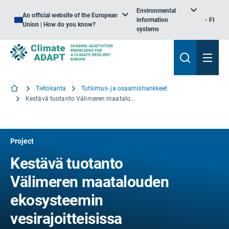
Environmental
An official website of the European
information
FI
Union | How do you know?
systems
Tietokanta
Tutkimus- ja osaamishankkeet
Kestävä tuotanto Välimeren maatalouden ekosysteemin vesirajoitteisissa ympäristöissä
Project
Kestävä tuotanto
Välimeren maatalouden
ekosysteemin
vesirajoitteisissa