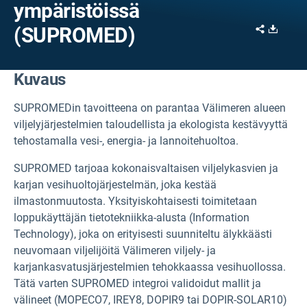
ympäristöissä
Share
Downl
(SUPROMED)
Kuvaus
SUPROMEDin tavoitteena on parantaa Välimeren alueen
viljelyjärjestelmien taloudellista ja ekologista kestävyyttä
tehostamalla vesi-, energia- ja lannoitehuoltoa.
SUPROMED tarjoaa kokonaisvaltaisen viljelykasvien ja
karjan vesihuoltojärjestelmän, joka kestää
ilmastonmuutosta. Yksityiskohtaisesti toimitetaan
loppukäyttäjän tietotekniikka-alusta (Information
Technology), joka on erityisesti suunniteltu älykkäästi
neuvomaan viljelijöitä Välimeren viljely- ja
karjankasvatusjärjestelmien tehokkaassa vesihuollossa.
Tätä varten SUPROMED integroi validoidut mallit ja
välineet (MOPECO7, IREY8, DOPIR9 tai DOPIR-SOLAR10)