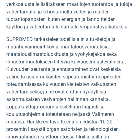
verkkoalustalle lisätäkseen maatilojen tuotantoa ja tuloja
vähentämällä ja tehostamalla veden ja muiden
tuotantopanosten, kuten energian ja lannoitteiden,
käyttöä ja vähentämällä samalla ympäristövaikutuksia.
SUPROMED tarkastelee todellisia in situ -tietoja ja
maanhavainnointikuvia, maatalousvaroituksia,
maatalousilmastoluokitusta ja vyöhykejakoa sekä
ilmastonmuutokseen liittyviä kuivuusennustevälineitä.
Kuivuuden seuranta ja ennustaminen ovat keskeisiä
välineitä asianmukaisten sopeutumistoimenpiteiden
toteuttamisessa kuivuuden kielteisten vaikutusten
vähentämiseksi, ja ne ovat erittäin hyödyllisiä
asianmukaisen vesivarojen hallinnan kannalta.
Loppukäyttäjäfoorumia esitellään laajasti, ja
koulutusohjelmia toteutetaan neljässä Välimeren
maassa. Hankkeen tavoitteena on edistää 10-20
prosentin lisäystä organisatoristen ja teknologisten
innovaatioiden käyttöönotossa tiloilla, joilla on