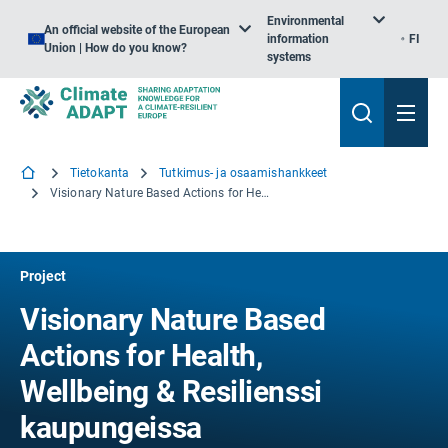
Environmental
An official website of the European
information
FI
Union | How do you know?
systems
Tietokanta
Tutkimus- ja osaamishankkeet
Visionary Nature Based Actions for Health, Wellbeing & Resilienssi kaupungeissa
Project
Visionary Nature Based
Actions for Health,
Wellbeing & Resilienssi
kaupungeissa