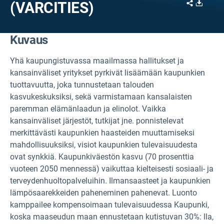
Share
Downl
(VARCITIES)
Kuvaus
Yhä kaupungistuvassa maailmassa hallitukset ja
kansainväliset yritykset pyrkivät lisäämään kaupunkien
tuottavuutta, joka tunnustetaan talouden
kasvukeskuksiksi, sekä varmistamaan kansalaisten
paremman elämänlaadun ja elinolot. Vaikka
kansainväliset järjestöt, tutkijat jne. ponnistelevat
merkittävästi kaupunkien haasteiden muuttamiseksi
mahdollisuuksiksi, visiot kaupunkien tulevaisuudesta
ovat synkkiä. Kaupunkiväestön kasvu (70 prosenttia
vuoteen 2050 mennessä) vaikuttaa kielteisesti sosiaali- ja
terveydenhuoltopalveluihin. Ilmansaasteet ja kaupunkien
lämpösaarekkeiden paheneminen pahenevat. Luonto
kamppailee kompensoimaan tulevaisuudessa Kaupunki,
koska maaseudun maan ennustetaan kutistuvan 30%: lla,