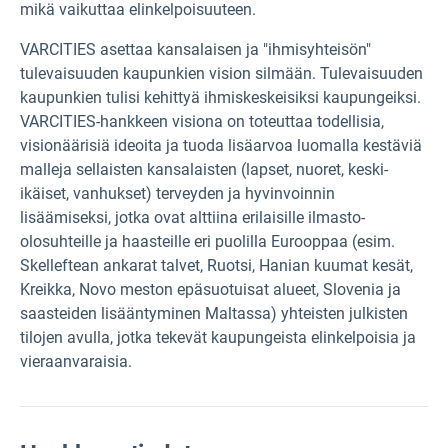
mikä vaikuttaa elinkelpoisuuteen.
VARCITIES asettaa kansalaisen ja "ihmisyhteisön"
tulevaisuuden kaupunkien vision silmään. Tulevaisuuden
kaupunkien tulisi kehittyä ihmiskeskeisiksi kaupungeiksi.
VARCITIES-hankkeen visiona on toteuttaa todellisia,
visionäärisiä ideoita ja tuoda lisäarvoa luomalla kestäviä
malleja sellaisten kansalaisten (lapset, nuoret, keski-
ikäiset, vanhukset) terveyden ja hyvinvoinnin
lisäämiseksi, jotka ovat alttiina erilaisille ilmasto-
olosuhteille ja haasteille eri puolilla Eurooppaa (esim.
Skelleftean ankarat talvet, Ruotsi, Hanian kuumat kesät,
Kreikka, Novo meston epäsuotuisat alueet, Slovenia ja
saasteiden lisääntyminen Maltassa) yhteisten julkisten
tilojen avulla, jotka tekevät kaupungeista elinkelpoisia ja
vieraanvaraisia.