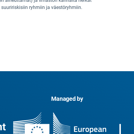
n aiheuttamat) ja ilmaston kannalta herkät
 suuririskisiin ryhmiin ja väestöryhmiin.
Managed by