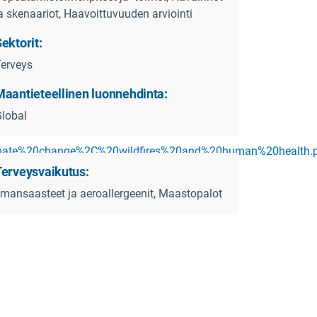
a skenaariot, Haavoittuvuuden arviointi
ektorit:
erveys
Maantieteellinen luonnehdinta:
lobal
imate%20change%2C%20wildfires%20and%20human%20health.
Terveysvaikutus:
lmansaasteet ja aeroallergeenit, Maastopalot