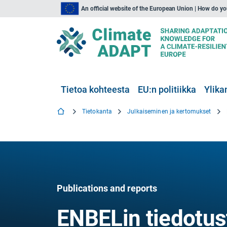
An official website of the European Union | How do y
Tietoa kohteesta
EU:n politiikka
Ylika
Tietokanta
Julkaiseminen ja kertomukset
Publications and reports
ENBELin tiedotust