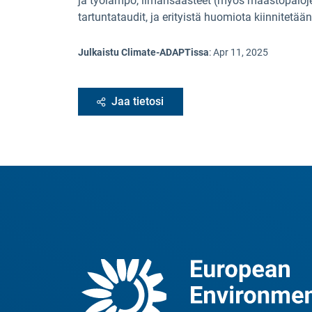
ja työlämpö, ilmansaasteet (myös maastopaloje
tartuntataudit, ja erityistä huomiota kiinnitetään
Julkaistu Climate-ADAPTissa
:
Apr 11, 2025
Jaa tietosi