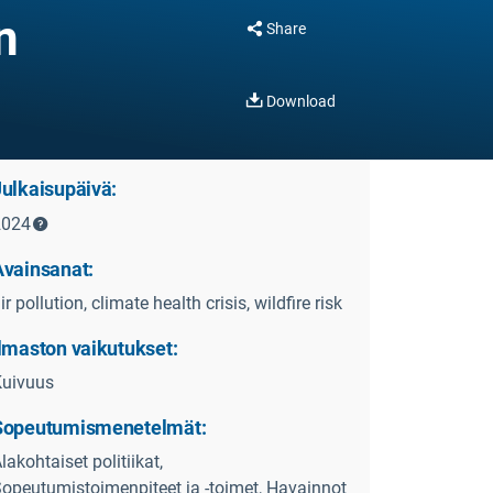
n
Share
Download
Julkaisupäivä:
2024
Avainsanat:
ir pollution, climate health crisis, wildfire risk
Ilmaston vaikutukset:
Kuivuus
Sopeutumismenetelmät:
lakohtaiset politiikat,
opeutumistoimenpiteet ja -toimet, Havainnot