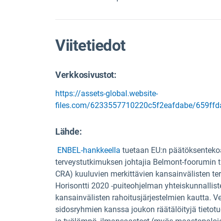
Viitetiedot
Verkkosivustot:
https://assets-global.website-
files.com/6233557710220c5f2eafdabe/659f
Lähde
:
ENBEL-hankkeella
tuetaan EU:n päätöksenteko
terveystutkimuksen johtajia Belmont-foorumin t
CRA) kuuluvien merkittävien kansainvälisten te
Horisontti 2020 -puiteohjelman yhteiskunnallist
kansainvälisten rahoitusjärjestelmien kautta. V
sidosryhmien kanssa joukon räätälöityjä tietotu