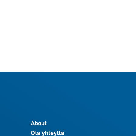
About
Ota yhteyttä