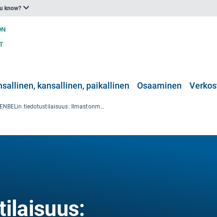
ou know?
nsallinen, kansallinen, paikallinen
Osaaminen
Verkos
ENBELin tiedotustilaisuus: Ilmastonmuutos, maastopalot ja ihmisten terveys
ilaisuus: