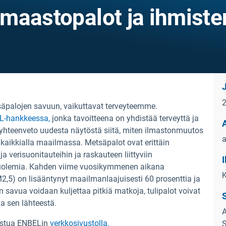
maastopalot ja ihmiste
tsäpalojen savuun, vaikuttavat terveyteemme.
L-hankkeessa,
jonka tavoitteena on yhdistää terveyttä ja
yhteenveto uudesta näytöstä siitä, miten ilmastonmuutos
a
 kaikkialla maailmassa.
Metsäpalot ovat erittäin
ja verisuonitauteihin ja raskauteen liittyviin
 kuolemia. Kahden viime vuosikymmenen aikana
2,5) on lisääntynyt maailmanlaajuisesti 60 prosenttia ja
savua voidaan kuljettaa pitkiä matkoja, tulipalot voivat
ja sen lähteestä.
A
tustua ENBELin
verkkosivustolla.
S