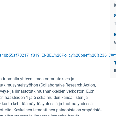
j
S
T
G
fda40b55af702171f819_ENBEL%20Policy%20brief%20%236_Cl
I
a tuomalla yhteen ilmastonmuutoksen ja
utkimusyhteistyöhön (Collaborative Research Action,
rveys- ja ilmastotutkimushankkeiden verkoston, EU:n
en haasteiden 1 ja 5 sekä muiden kansallisten ja
erkosto kehittää näyttösynteesiä ja tuottaa yhdessä
otteita.
Keskeinen temaattinen painopiste on ympäristö-