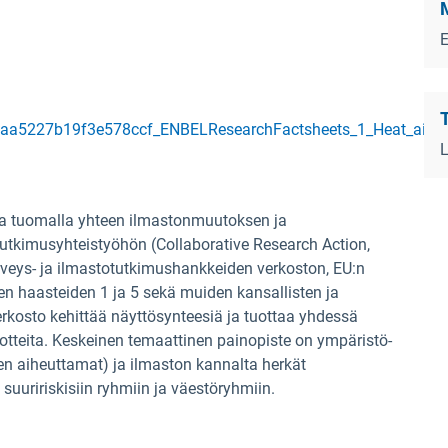
a5227b19f3e578ccf_ENBELResearchFactsheets_1_Heat_airpoll
a tuomalla yhteen ilmastonmuutoksen ja
utkimusyhteistyöhön (Collaborative Research Action,
rveys- ja ilmastotutkimushankkeiden verkoston, EU:n
en haasteiden 1 ja 5 sekä muiden kansallisten ja
erkosto kehittää näyttösynteesiä ja tuottaa yhdessä
otteita.
Keskeinen temaattinen painopiste on ympäristö-
n aiheuttamat) ja ilmaston kannalta herkät
 suuririskisiin ryhmiin ja väestöryhmiin.