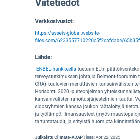
Viitetiedot
Verkkosivustot:
https://assets-global.website-
files.com/6233557710220c5f2eafdabe/65b35fa
Lähde
:
ENBEL-hankkeella
tuetaan EU:n päätöksenteko
terveystutkimuksen johtajia Belmont-foorumin t
CRA) kuuluvien merkittävien kansainvälisten te
Horisontti 2020 -puiteohjelman yhteiskunnallist
kansainvälisten rahoitusjärjestelmien kautta. V
sidosryhmien kanssa joukon räätälöityjä tietotu
ja työlämpö, ilmansaasteet (myös maastopaloje
tartuntataudit, ja erityistä huomiota kiinnitetään
Julkaistu Climate-ADAPTissa
:
Apr 22, 2025