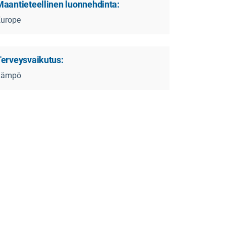
Maantieteellinen luonnehdinta:
Europe
Terveysvaikutus:
ution_heart_lungdisease.pdf
Lämpö