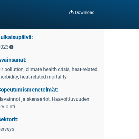
Download
Julkaisupäivä:
2023
Avainsanat:
ir pollution, climate health crisis, heat-related
orbidity, heat-related mortality
Sopeutumismenetelmät:
avainnot ja skenaariot, Haavoittuvuuden
rviointi
ektorit:
erveys