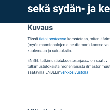
sekä sydän- ja k
Kuvaus
Tässä
tietokoosteessa
korostetaan, miten ääri
(myös maastopalojen aiheuttaman) kanssa voi p
kuolemaan ja sairauksiin.
ENBEL-tutkimustietokoostesarjassa on saatavil
tutkimustuloksista monenlaisista ilmastonmuutok
saatavilla ENBELin
verkkosivustolla
.