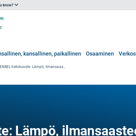
ou know?
nsallinen, kansallinen, paikallinen
Osaaminen
Verkos
ENBEL-tietokooste: Lämpö, ilmansaasteet sekä sydän- ja keuhkosairaudet
e: Lämpö, ilmansaaste