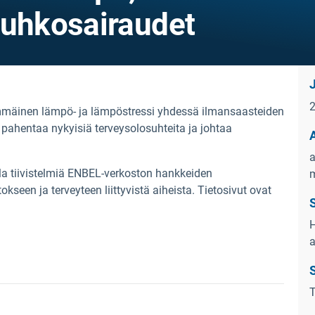
euhkosairaudet
mmäinen lämpö- ja lämpöstressi yhdessä ilmansaasteiden
ahentaa nykyisiä terveysolosuhteita ja johtaa
a
la tiivistelmiä ENBEL-verkoston hankkeiden
m
seen ja terveyteen liittyvistä aiheista.
Tietosivut ovat
H
a
S
T