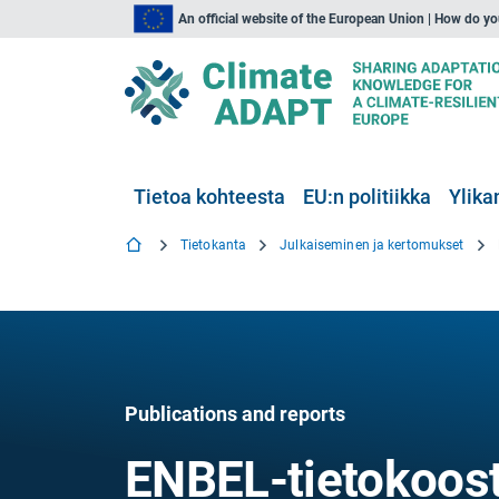
An official website of the European Union | How do y
Tietoa kohteesta
EU:n politiikka
Ylika
Tietokanta
Julkaiseminen ja kertomukset
Publications and reports
ENBEL-tietokoost