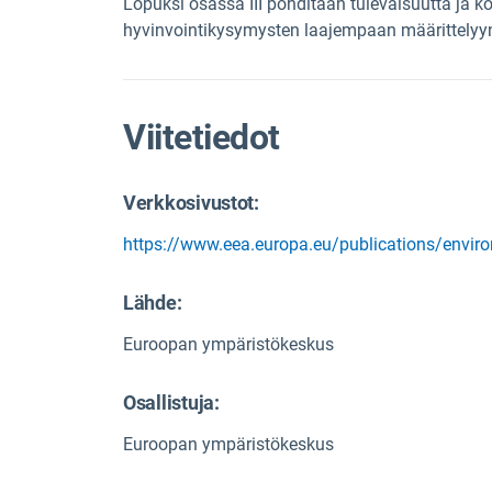
Lopuksi osassa III pohditaan tulevaisuutta ja ko
hyvinvointikysymysten laajempaan määrittelyy
Viitetiedot
Verkkosivustot:
https://www.eea.europa.eu/publications/envi
Lähde
:
Euroopan ympäristökeskus
Osallistuja:
Euroopan ympäristökeskus