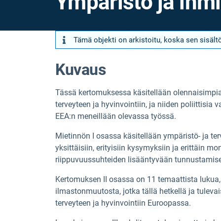
Ympäristö ja ihmi
Tämä objekti on arkistoitu, koska sen sisältö
Kuvaus
Tässä kertomuksessa käsitellään olennaisimpia
terveyteen ja hyvinvointiin, ja niiden poliittisia 
EEA:n meneillään olevassa työssä.
Mietinnön I osassa käsitellään ympäristö- ja t
yksittäisiin, erityisiin kysymyksiin ja erittäin 
riippuvuussuhteiden lisääntyvään tunnustamis
Kertomuksen II osassa on 11 temaattista lukua,
ilmastonmuutosta, jotka tällä hetkellä ja tulev
terveyteen ja hyvinvointiin Euroopassa.