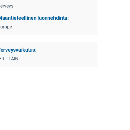
erveys
Maantieteellinen luonnehdinta:
Europe
Terveysvaikutus:
ERITTÄIN-