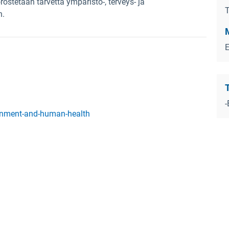
rostetaan tarvetta ympäristö-, terveys- ja
T
n.
-
ronment-and-human-health