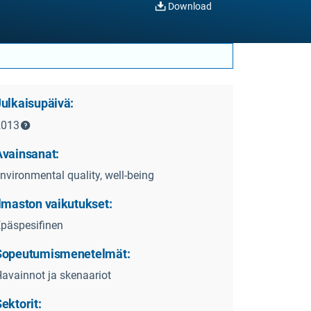
Download
Julkaisupäivä:
2013
Avainsanat:
nvironmental quality, well-being
Ilmaston vaikutukset:
päspesifinen
Sopeutumismenetelmät:
avainnot ja skenaariot
ektorit: