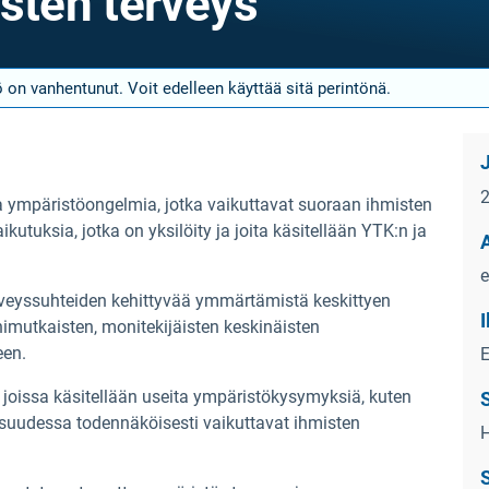
sten terveys
 on vanhentunut. Voit edelleen käyttää sitä perintönä.
 ympäristöongelmia, jotka vaikuttavat suoraan ihmisten
vaikutuksia, jotka on yksilöity ja joita käsitellään YTK:n ja
e
erveyssuhteiden kehittyvää ymmärtämistä keskittyen
monimutkaisten, monitekijäisten keskinäisten
een.
E
 joissa käsitellään useita ympäristökysymyksiä, kuten
aisuudessa todennäköisesti vaikuttavat ihmisten
H
S