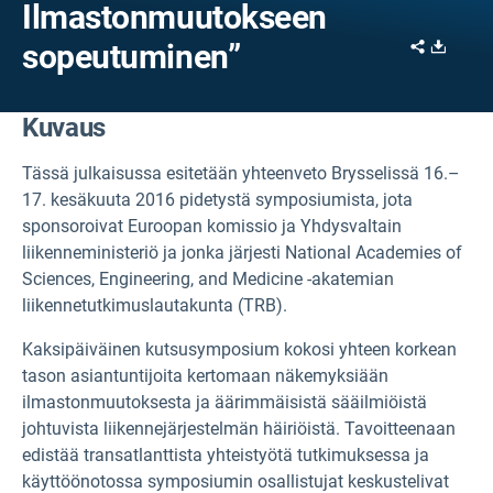
Ilmastonmuutokseen
Share
Downl
sopeutuminen”
Kuvaus
Tässä julkaisussa esitetään yhteenveto Brysselissä 16.–
17. kesäkuuta 2016 pidetystä symposiumista, jota
sponsoroivat Euroopan komissio ja Yhdysvaltain
liikenneministeriö ja jonka järjesti National Academies of
Sciences, Engineering, and Medicine -akatemian
liikennetutkimuslautakunta (TRB).
Kaksipäiväinen kutsusymposium kokosi yhteen korkean
tason asiantuntijoita kertomaan näkemyksiään
ilmastonmuutoksesta ja äärimmäisistä sääilmiöistä
johtuvista liikennejärjestelmän häiriöistä. Tavoitteenaan
edistää transatlanttista yhteistyötä tutkimuksessa ja
käyttöönotossa symposiumin osallistujat keskustelivat