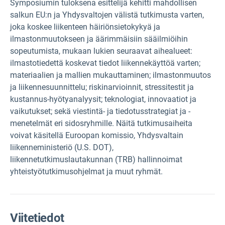
Symposiumin tuloksena esittelijä kehitti mahdollisen
salkun EU:n ja Yhdysvaltojen välistä tutkimusta varten,
joka koskee liikenteen häiriönsietokykyä ja
ilmastonmuutokseen ja äärimmäisiin sääilmiöihin
sopeutumista, mukaan lukien seuraavat aihealueet:
ilmastotiedettä koskevat tiedot liikennekäyttöä varten;
materiaalien ja mallien mukauttaminen; ilmastonmuutos
ja liikennesuunnittelu; riskinarvioinnit, stressitestit ja
kustannus-hyötyanalyysit; teknologiat, innovaatiot ja
vaikutukset; sekä viestintä- ja tiedotusstrategiat ja -
menetelmät eri sidosryhmille. Näitä tutkimusaiheita
voivat käsitellä Euroopan komissio, Yhdysvaltain
liikenneministeriö (U.S. DOT),
liikennetutkimuslautakunnan (TRB) hallinnoimat
yhteistyötutkimusohjelmat ja muut ryhmät.
Viitetiedot