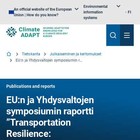
Environmental
An official website of the European
information
FI
Union | How do you know?
systems
Tietokanta
Julkaiseminen ja kertomukset
EU:n ja Yhdysvaltojen symposiumin raportti ”Transportation Resilience: Ilmastonmuutokseen sopeutuminen”
Publications and reports
EU:n ja Yhdysvaltojen
symposiumin raportti
”Transportation
Resilience: