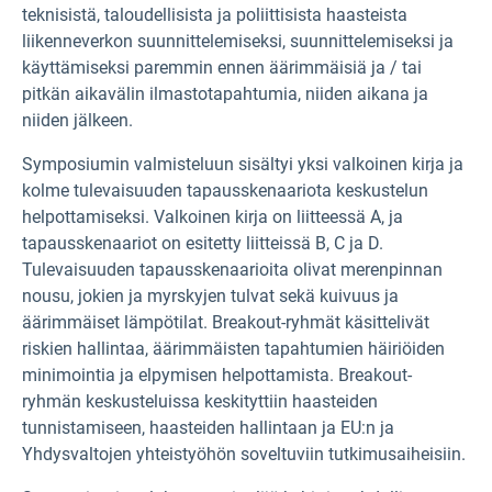
teknisistä, taloudellisista ja poliittisista haasteista
liikenneverkon suunnittelemiseksi, suunnittelemiseksi ja
käyttämiseksi paremmin ennen äärimmäisiä ja / tai
pitkän aikavälin ilmastotapahtumia, niiden aikana ja
niiden jälkeen.
Symposiumin valmisteluun sisältyi yksi valkoinen kirja ja
kolme tulevaisuuden tapausskenaariota keskustelun
helpottamiseksi. Valkoinen kirja on liitteessä A, ja
tapausskenaariot on esitetty liitteissä B, C ja D.
Tulevaisuuden tapausskenaarioita olivat merenpinnan
nousu, jokien ja myrskyjen tulvat sekä kuivuus ja
äärimmäiset lämpötilat. Breakout-ryhmät käsittelivät
riskien hallintaa, äärimmäisten tapahtumien häiriöiden
minimointia ja elpymisen helpottamista. Breakout-
ryhmän keskusteluissa keskityttiin haasteiden
tunnistamiseen, haasteiden hallintaan ja EU:n ja
Yhdysvaltojen yhteistyöhön soveltuviin tutkimusaiheisiin.