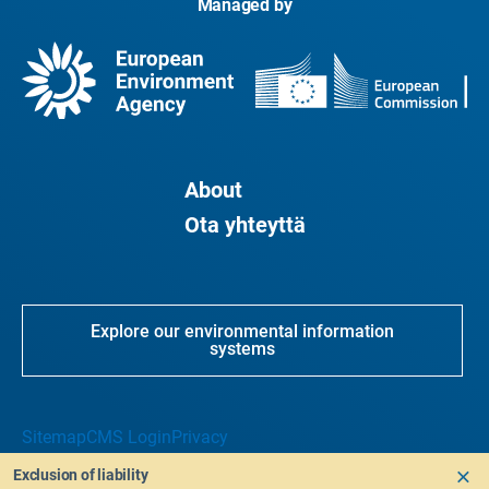
Managed by
About
Ota yhteyttä
Explore our environmental information
systems
Sitemap
CMS Login
Privacy
Exclusion of liability