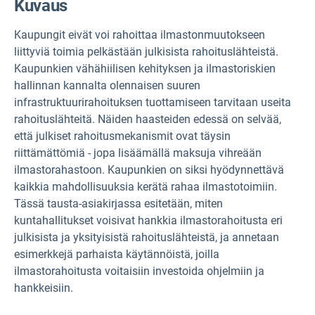
Kuvaus
Kaupungit eivät voi rahoittaa ilmastonmuutokseen
liittyviä toimia pelkästään julkisista rahoituslähteistä.
Kaupunkien vähähiilisen kehityksen ja ilmastoriskien
hallinnan kannalta olennaisen suuren
infrastruktuurirahoituksen tuottamiseen tarvitaan useita
rahoituslähteitä. Näiden haasteiden edessä on selvää,
että julkiset rahoitusmekanismit ovat täysin
riittämättömiä - jopa lisäämällä maksuja vihreään
ilmastorahastoon. Kaupunkien on siksi hyödynnettävä
kaikkia mahdollisuuksia kerätä rahaa ilmastotoimiin.
Tässä tausta-asiakirjassa esitetään, miten
kuntahallitukset voisivat hankkia ilmastorahoitusta eri
julkisista ja yksityisistä rahoituslähteistä, ja annetaan
esimerkkejä parhaista käytännöistä, joilla
ilmastorahoitusta voitaisiin investoida ohjelmiin ja
hankkeisiin.