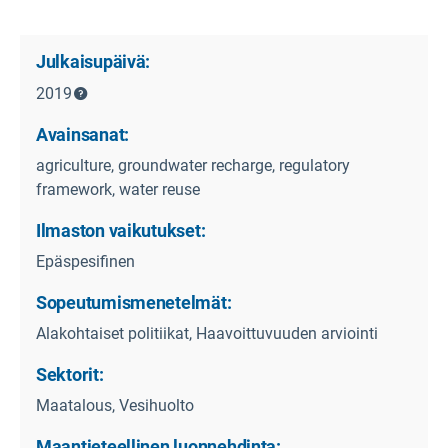
Julkaisupäivä:
2019
Avainsanat:
agriculture, groundwater recharge, regulatory
framework, water reuse
Ilmaston vaikutukset:
Epäspesifinen
Sopeutumismenetelmät:
Alakohtaiset politiikat, Haavoittuvuuden arviointi
Sektorit:
Maatalous, Vesihuolto
Maantieteellinen luonnehdinta: