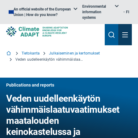
Environmental
An official website of the European
information
FI
Union | How do you know?
systems
Tietokanta
Julkaiseminen ja kertomukset
Veden uudelleenkäytön vähimmäislaatuvaatimukset maatalouden keinokastelussa ja pohjavesiesiintymässä
Publications and reports
Veden uudelleenkäytön
vähimmäislaatuvaatimukset
maatalouden
keinokastelussa ja