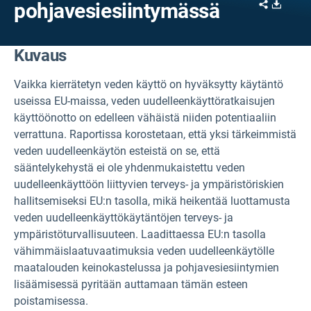
Share
Downl
pohjavesiesiintymässä
Kuvaus
Vaikka kierrätetyn veden käyttö on hyväksytty käytäntö
useissa EU-maissa, veden uudelleenkäyttöratkaisujen
käyttöönotto on edelleen vähäistä niiden potentiaaliin
verrattuna. Raportissa korostetaan, että yksi tärkeimmistä
veden uudelleenkäytön esteistä on se, että
sääntelykehystä ei ole yhdenmukaistettu veden
uudelleenkäyttöön liittyvien terveys- ja ympäristöriskien
hallitsemiseksi EU:n tasolla, mikä heikentää luottamusta
veden uudelleenkäyttökäytäntöjen terveys- ja
ympäristöturvallisuuteen. Laadittaessa EU:n tasolla
vähimmäislaatuvaatimuksia veden uudelleenkäytölle
maatalouden keinokastelussa ja pohjavesiesiintymien
lisäämisessä pyritään auttamaan tämän esteen
poistamisessa.