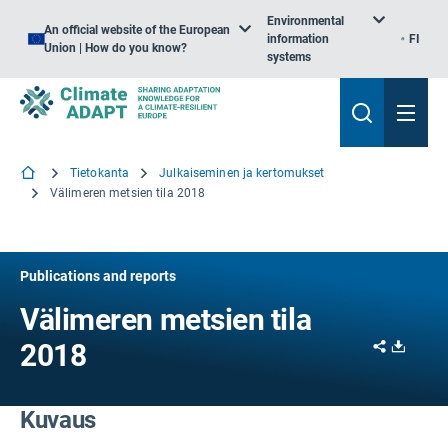
Environmental
An official website of the European
information
FI
Union | How do you know?
systems
Tietokanta
Julkaiseminen ja kertomukset
Välimeren metsien tila 2018
Publications and reports
Välimeren metsien tila
Share
Downl
2018
Kuvaus