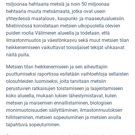
miljoonaa hehtaaria metsiä ja noin 50 miljoonaa
hehtaaria muuta metsämaata, jotka ovat usein
yhteydessä maatalous-, kaupunki- ja maaseutualueisiin.
Mietinnössä korostetaan metsien ulkopuolella olevien
puiden roolia Välimeren alueella ja todetaan, että
ilmastonmuutos ja väestönkasvu sekä muut metsien tilan
heikkenemiseen vaikuttavat toissijaiset tekijät uhkaavat
näitä puita.
Metsien tilan heikkenemiseen ja sen aiheuttajiin
puuttumiseksi raportissa esitetään vaihtoehtoja sellaisten
olosuhteiden luomiseksi, joita tarvitaan metsiin
perustuvien ratkaisujen toistamiseen ja laajentamiseen
koko alueella, mukaan lukien lähestymistavat, kuten
metsien ja maisemien ennallistaminen, biologisen
monimuotoisuuden säilyttäminen, ilmastonmuutoksen
hillitseminen, metsien sopeutuminen ja metsien avulla
tapahtuva sopeutuminen.