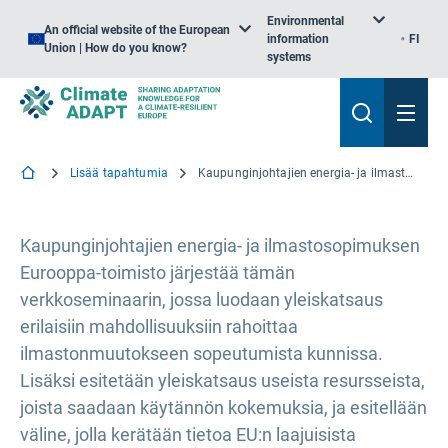
Environmental
An official website of the European
information
FI
Union | How do you know?
systems
Lisää tapahtumia
Kaupunginjohtajien energia- ja ilmastosopimuksen verkkoseminaari: Sopeutumistoimien rahoittaminen
Kaupunginjohtajien energia- ja ilmastosopimuksen
Eurooppa-toimisto järjestää tämän
verkkoseminaarin, jossa luodaan yleiskatsaus
erilaisiin mahdollisuuksiin rahoittaa
ilmastonmuutokseen sopeutumista kunnissa.
Lisäksi esitetään yleiskatsaus useista resursseista,
joista saadaan käytännön kokemuksia, ja esitellään
väline, jolla kerätään tietoa EU:n laajuisista