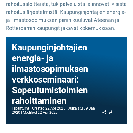
rahoitusaloitteista, tukipalveluista ja innovatiivisista
rahoitusjärjestelmistä. Kaupunginjohtajien energia-
ja ilmastosopimuksen piiriin kuuluvat Ateenan ja
Rotterdamin kaupungit jakavat kokemuksiaan.
Kaupunginjohtajien
energia- ja
ilmastosopimuksen
verkkoseminaari:
Sopeutumistoimien
rahoittaminen
Tapahtuma
Created
22 Apr 2025
Julkaistu
09 Jan
Share
Download
2020
Modified
22 Apr 2025