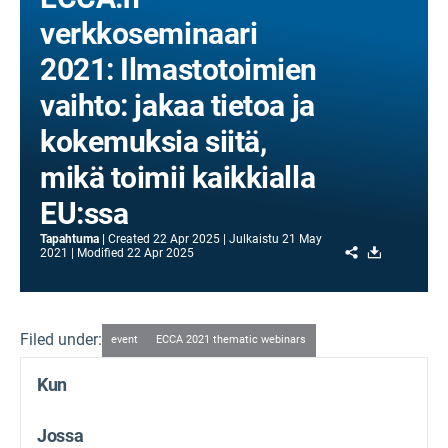
verkkoseminaari
2021: Ilmastotoimien
vaihto: jakaa tietoa ja
kokemuksia siitä,
mikä toimii kaikkialla
EU:ssa
Tapahtuma
Created
22 Apr 2025
Julkaistu
21 May
Share
Download
2021
Modified
22 Apr 2025
Filed under:
event
ECCA 2021 thematic webinars
Kun
Jossa