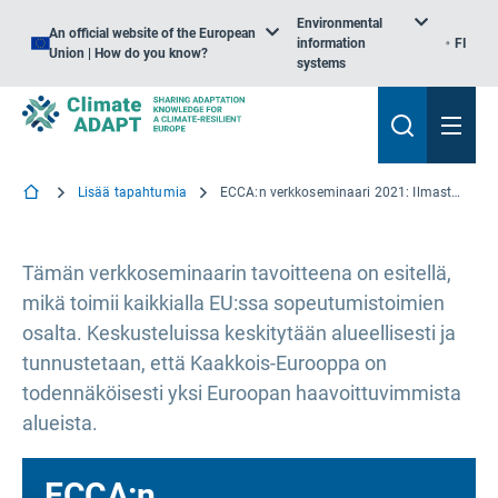
Environmental
An official website of the European
information
FI
Union | How do you know?
systems
Lisää tapahtumia
ECCA:n verkkoseminaari 2021: Ilmastotoimien vaihto: jakaa tietoa ja kokemuksia siitä, mikä toimii kaikkialla EU:ssa
Tämän verkkoseminaarin tavoitteena on esitellä,
mikä toimii kaikkialla EU:ssa sopeutumistoimien
osalta. Keskusteluissa keskitytään alueellisesti ja
tunnustetaan, että Kaakkois-Eurooppa on
todennäköisesti yksi Euroopan haavoittuvimmista
alueista.
ECCA:n