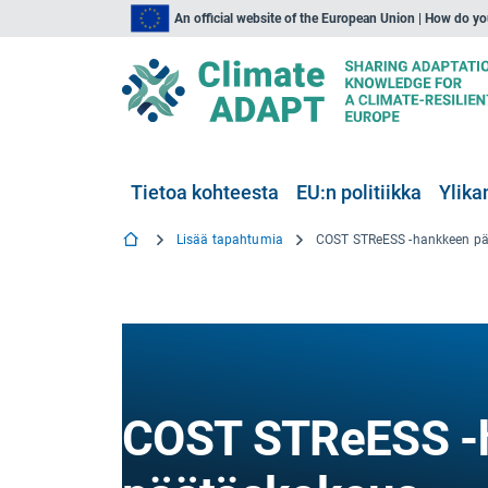
An official website of the European Union | How do y
Tietoa kohteesta
EU:n politiikka
Ylika
Lisää tapahtumia
COST STReESS -