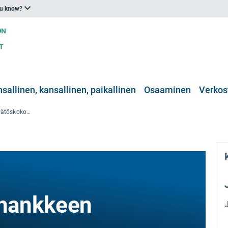
ou know?
nsallinen, kansallinen, paikallinen
Osaaminen
Verkos
COST STReESS -hankkeen päätöskokous
hankkeen