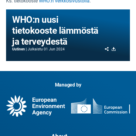
Ks. tietokooste
WHO:n verkkosivustolla
.
WHO:n uusi
tietokooste lämmöstä
ja terveydestä
Share
Download
Uutinen
Julkaistu
01 Jun 2024
Managed by