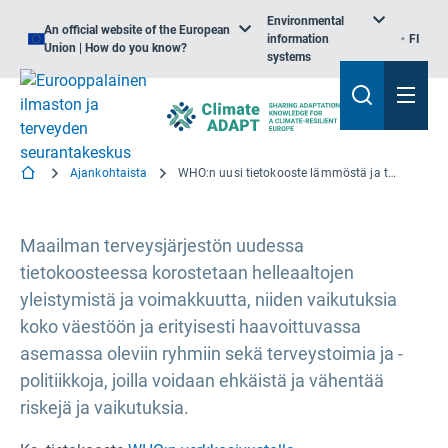
Environmental
An official website of the European
information
FI
Union | How do you know?
systems
Ajankohtaista
WHO:n uusi tietokooste lämmöstä ja terveydestä
Maailman terveysjärjestön uudessa
tietokoosteessa korostetaan helleaaltojen
yleistymistä ja voimakkuutta, niiden vaikutuksia
koko väestöön ja erityisesti haavoittuvassa
asemassa oleviin ryhmiin sekä terveystoimia ja -
politiikkoja, joilla voidaan ehkäistä ja vähentää
riskejä ja vaikutuksia.