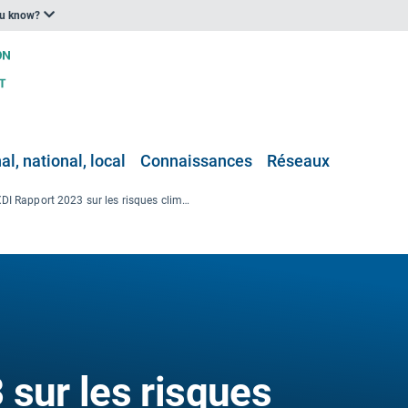
ou know?
l, national, local
Connaissances
Réseaux
XDI Rapport 2023 sur les risques climatiques physiques liés aux infrastructures hospitalières mondiales
 sur les risques