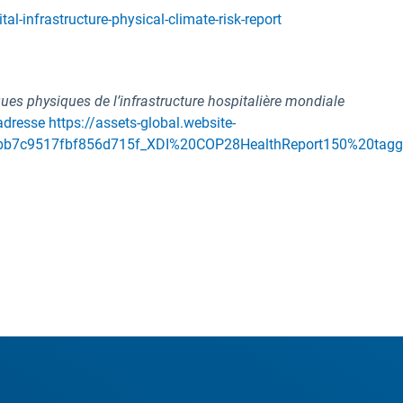
l-infrastructure-physical-climate-risk-report
ues physiques de l’infrastructure hospitalière mondiale
adresse https://assets-global.website-
4bb7c9517fbf856d715f_XDI%20COP28HealthReport150%20tag