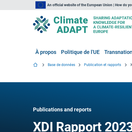
An official website of the European Union | How do y
À propos
Politique de l'UE
Transnationa
Base de données
Publication et rapports
Publications and reports
XDI Rapport 2023